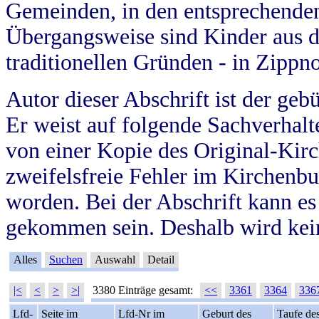
Gemeinden, in den entsprechende
Übergangsweise sind Kinder aus 
traditionellen Gründen - in Zippn
Autor dieser Abschrift ist der geb
Er weist auf folgende Sachverhalte
von einer Kopie des Original-Kirc
zweifelsfreie Fehler im Kirchenbuc
worden. Bei der Abschrift kann e
gekommen sein. Deshalb wird kein
Alles
Suchen
Auswahl
Detail
|<
<
>
>|
3380 Einträge gesamt:
<<
3361
3364
336
Lfd-
Seite im
Lfd-Nr im
Geburt des
Taufe de