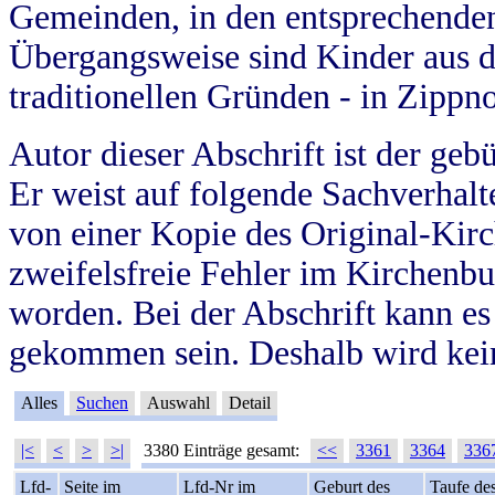
Gemeinden, in den entsprechende
Übergangsweise sind Kinder aus 
traditionellen Gründen - in Zippn
Autor dieser Abschrift ist der geb
Er weist auf folgende Sachverhalte
von einer Kopie des Original-Kirc
zweifelsfreie Fehler im Kirchenbuc
worden. Bei der Abschrift kann e
gekommen sein. Deshalb wird kein
Alles
Suchen
Auswahl
Detail
|<
<
>
>|
3380 Einträge gesamt:
<<
3361
3364
336
Lfd-
Seite im
Lfd-Nr im
Geburt des
Taufe de