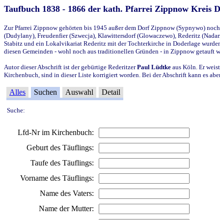
Taufbuch 1838 - 1866 der kath. Pfarrei Zippnow Kreis 
Zur Pfarrei Zippnow gehörten bis 1945 außer dem Dorf Zippnow (Sypnywo) noch d
(Dudylany), Freudenfier (Szwecja), Klawittersdorf (Glowaczewo), Rederitz (Nadarz
Stabitz und ein Lokalvikariat Rederitz mit der Tochterkirche in Doderlage wurd
diesen Gemeinden - wohl noch aus traditionellen Gründen - in Zippnow getauft 
Autor dieser Abschrift ist der gebürtige Rederitzer
Paul Lüdtke
aus Köln. Er weist
Kirchenbuch, sind in dieser Liste korrigiert worden. Bei der Abschrift kann es 
Alles
Suchen
Auswahl
Detail
Suche:
Lfd-Nr im Kirchenbuch:
Geburt des Täuflings:
Taufe des Täuflings:
Vorname des Täuflings:
Name des Vaters:
Name der Mutter: