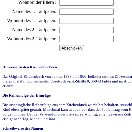
Wohnort der Eltern :
Name des 1. Taufpaten:
Wohnort des 1. Taufpaten:
Name des 2. Taufpaten:
Wohnort des 2. Taufpaten:
Hinweise zu den Kirchenbüchern
Das Original-Kirchenbuch von Januar 1838 bis 1866, befindet sich im Diözesanarch
Freien Prälatur Schneidemühl, Josef-Schwank-Straße 8, 36043 Fulda und im Archi
erlaubt.
Die Reihenfolge der Einträge
Die ursprüngliche Reihenfolge aus dem Kirchenbuch wurde bei behalten. Ausschla
Kind eben später getauft. Manchmal kam es auch vor, dass der Taufeintrag vom Ki
vorgenommen. Bei der Verwendung der Liste ist es wichtig, einen gewissen Zeit
erfolgt nach Tag, Monat und Jahr.
Schreibweise der Namen