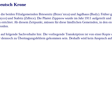
Deutsch Krone
ie beiden Filialgemeinden Briesenitz (Brzez`nica) und Jagdhaus (Budy). Früher g
yce) und Stabitz (Zdbice). Die Pfarrei Zippnow wurde im Jahr 1911 aufgeteilt und e
en errichtet. Ab diesem Zeitpunkt, müssen für diese ländlichen Gemeinden, in den
worden.
 auf folgende Sachverhalte hin: Die vorliegende Transkription ist von einer Kopie 
aber dennoch zu Übertragungsfehlern gekommen sein. Deshalb wird kein Anspruch auf 