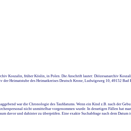
iv Koszalin, früher Köslin, in Polen. Die Anschrift lautet: Diözesanarchiv Koszal
v der Heimatstube des Heimatkreises Deutsch Krone, Ludwigsweg 10, 49152 Bad Ess
ggebend war die Chronologie des Taufdatums. Wenn ein Kind z.B. nach der Geburt 
rchenpersonal nicht unmittelbar vorgenommen wurde. In derartigen Fällen hat man d
raum davor und dahinter zu überprüfen. Eine exakte Suchabfrage nach dem Datum i