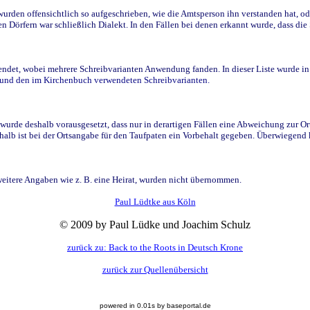
den offensichtlich so aufgeschrieben, wie die Amtsperson ihn verstanden hat, ode
n Dörfern war schließlich Dialekt. In den Fällen bei denen erkannt wurde, dass di
t, wobei mehrere Schreibvarianten Anwendung fanden. In dieser Liste wurde in de
n und den im Kirchenbuch verwendeten Schreibvarianten.
wurde deshalb vorausgesetzt, dass nur in derartigen Fällen eine Abweichung zur O
eshalb ist bei der Ortsangabe für den Taufpaten ein Vorbehalt gegeben. Überwiegen
weitere Angaben wie z. B. eine Heirat, wurden nicht übernommen.
Paul Lüdtke aus Köln
© 2009 by Paul Lüdke und Joachim Schulz
zurück zu: Back to the Roots in Deutsch Krone
zurück zur Quellenübersicht
powered in 0.01s by baseportal.de