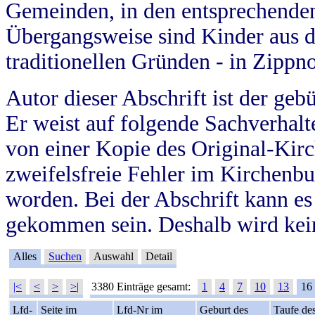
Gemeinden, in den entsprechende
Übergangsweise sind Kinder aus 
traditionellen Gründen - in Zippn
Autor dieser Abschrift ist der geb
Er weist auf folgende Sachverhalte
von einer Kopie des Original-Kirc
zweifelsfreie Fehler im Kirchenbuc
worden. Bei der Abschrift kann e
gekommen sein. Deshalb wird kein
Alles
Suchen
Auswahl
Detail
|<
<
>
>|
3380 Einträge gesamt:
1
4
7
10
13
16
Lfd-
Seite im
Lfd-Nr im
Geburt des
Taufe de