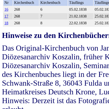
Nr
Kirchenbuch
Kirchenbuch
Täuflings
Täufling
16
268
6
05.02.1838
05.02.18
17
268
7
21.02.1838
25.02.18
18
268
8
22.02.1838
25.02.18
Hinweise zu den Kirchenbücher
Das Original-Kirchenbuch von Jan
Diözesanarchiv Koszalin, früher Kö
Diözesanarchiv Koszalin, Seminar
des Kirchenbuches liegt in der Fr
Schwank-Straße 8, 36043 Fulda u
Heimatkreises Deutsch Krone, Lu
Hinweis: Derzeit ist das Fotograf