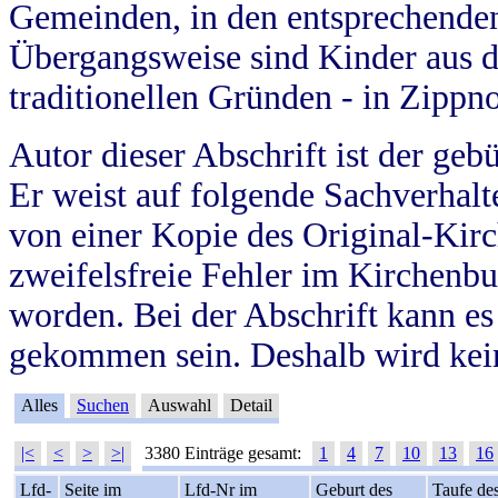
Gemeinden, in den entsprechende
Übergangsweise sind Kinder aus 
traditionellen Gründen - in Zippn
Autor dieser Abschrift ist der geb
Er weist auf folgende Sachverhalte
von einer Kopie des Original-Kirc
zweifelsfreie Fehler im Kirchenbuc
worden. Bei der Abschrift kann e
gekommen sein. Deshalb wird kein
Alles
Suchen
Auswahl
Detail
|<
<
>
>|
3380 Einträge gesamt:
1
4
7
10
13
16
Lfd-
Seite im
Lfd-Nr im
Geburt des
Taufe de