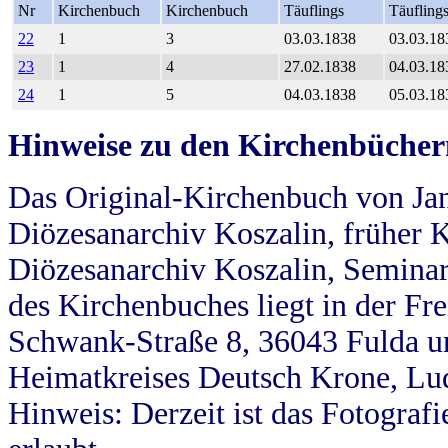
Nr
Kirchenbuch
Kirchenbuch
Täuflings
Täufling
22
1
3
03.03.1838
03.03.18
23
1
4
27.02.1838
04.03.18
24
1
5
04.03.1838
05.03.18
Hinweise zu den Kirchenbücher
Das Original-Kirchenbuch von Jan
Diözesanarchiv Koszalin, früher Kö
Diözesanarchiv Koszalin, Seminar
des Kirchenbuches liegt in der Fr
Schwank-Straße 8, 36043 Fulda u
Heimatkreises Deutsch Krone, Lu
Hinweis: Derzeit ist das Fotograf