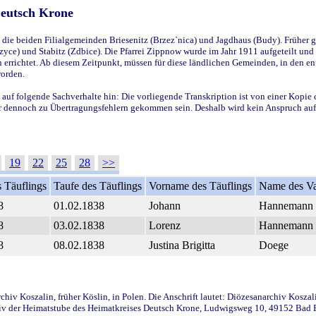
Deutsch Krone
ie beiden Filialgemeinden Briesenitz (Brzez`nica) und Jagdhaus (Budy). Früher g
yce) und Stabitz (Zdbice). Die Pfarrei Zippnow wurde im Jahr 1911 aufgeteilt und e
en errichtet. Ab diesem Zeitpunkt, müssen für diese ländlichen Gemeinden, in den
worden.
 auf folgende Sachverhalte hin: Die vorliegende Transkription ist von einer Kopie 
aber dennoch zu Übertragungsfehlern gekommen sein. Deshalb wird kein Anspruch auf 
19
22
25
28
>>
 Täuflings
Taufe des Täuflings
Vorname des Täuflings
Name des Va
8
01.02.1838
Johann
Hannemann
8
03.02.1838
Lorenz
Hannemann
8
08.02.1838
Justina Brigitta
Doege
iv Koszalin, früher Köslin, in Polen. Die Anschrift lautet: Diözesanarchiv Koszal
v der Heimatstube des Heimatkreises Deutsch Krone, Ludwigsweg 10, 49152 Bad Ess