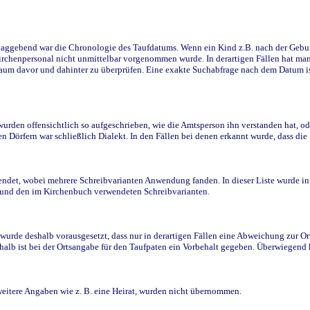
ggebend war die Chronologie des Taufdatums. Wenn ein Kind z.B. nach der Geburt 
rchenpersonal nicht unmittelbar vorgenommen wurde. In derartigen Fällen hat man d
raum davor und dahinter zu überprüfen. Eine exakte Suchabfrage nach dem Datum i
den offensichtlich so aufgeschrieben, wie die Amtsperson ihn verstanden hat, ode
n Dörfern war schließlich Dialekt. In den Fällen bei denen erkannt wurde, dass di
t, wobei mehrere Schreibvarianten Anwendung fanden. In dieser Liste wurde in de
n und den im Kirchenbuch verwendeten Schreibvarianten.
wurde deshalb vorausgesetzt, dass nur in derartigen Fällen eine Abweichung zur O
eshalb ist bei der Ortsangabe für den Taufpaten ein Vorbehalt gegeben. Überwiegen
weitere Angaben wie z. B. eine Heirat, wurden nicht übernommen.