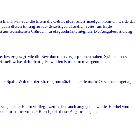
krank war, oder die Eltern die Geburt nicht sofort anzeigen konnten, wurde das
ann diesen Eintrag auf der derzeitigen aktuellen Seite - am Ende -
st aus technischen Gründen nur eingeschränkt möglich. Die Ausgabesortierung
r besser gesagt, wie die Bewohner ihn ausgesprochen haben. Später dann so
e Schreibweise nicht richtig ist, wurden Korrekturen vorgenommen.
r Spalte Wohnort der Eltern, grundsätzlich der deutsche Ortsname eingetragen.
rtsangabe der Eltern vorliegt, wenn diese auch angegeben wurde. Hierbei wurde
d kann man aber von der Richtigkeit dieser Angabe ausgehen.