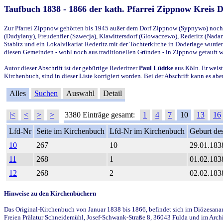
Taufbuch 1838 - 1866 der kath. Pfarrei Zippnow Kreis 
Zur Pfarrei Zippnow gehörten bis 1945 außer dem Dorf Zippnow (Sypnywo) noch d
(Dudylany), Freudenfier (Szwecja), Klawittersdorf (Glowaczewo), Rederitz (Nadarz
Stabitz und ein Lokalvikariat Rederitz mit der Tochterkirche in Doderlage wurd
diesen Gemeinden - wohl noch aus traditionellen Gründen - in Zippnow getauft 
Autor dieser Abschrift ist der gebürtige Rederitzer
Paul Lüdtke
aus Köln. Er weist
Kirchenbuch, sind in dieser Liste korrigiert worden. Bei der Abschrift kann es 
Alles
Suchen
Auswahl
Detail
|<
<
>
>|
3380 Einträge gesamt:
1
4
7
10
13
16
Lfd-Nr
Seite im Kirchenbuch
Lfd-Nr im Kirchenbuch
Geburt des
10
267
10
29.01.183
11
268
1
01.02.183
12
268
2
02.02.183
Hinweise zu den Kirchenbüchern
Das Original-Kirchenbuch von Januar 1838 bis 1866, befindet sich im Diözesanarch
Freien Prälatur Schneidemühl, Josef-Schwank-Straße 8, 36043 Fulda und im Archi