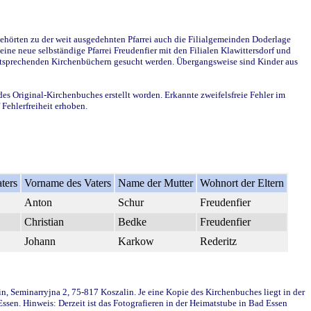
ehörten zu der weit ausgedehnten Pfarrei auch die Filialgemeinden Doderlage
ine neue selbständige Pfarrei Freudenfier mit den Filialen Klawittersdorf und
 entsprechenden Kirchenbüchern gesucht werden. Übergangsweise sind Kinder aus
des Original-Kirchenbuches erstellt worden. Erkannte zweifelsfreie Fehler im
Fehlerfreiheit erhoben.
ters
Vorname des Vaters
Name der Mutter
Wohnort der Eltern
Anton
Schur
Freudenfier
Christian
Bedke
Freudenfier
Johann
Karkow
Rederitz
in, Seminarryjna 2, 75-817 Koszalin. Je eine Kopie des Kirchenbuches liegt in der
en. Hinweis: Derzeit ist das Fotografieren in der Heimatstube in Bad Essen