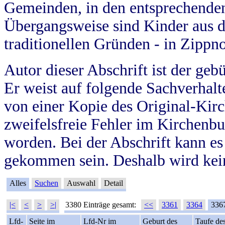
Gemeinden, in den entsprechende
Übergangsweise sind Kinder aus 
traditionellen Gründen - in Zippn
Autor dieser Abschrift ist der geb
Er weist auf folgende Sachverhalte
von einer Kopie des Original-Kirc
zweifelsfreie Fehler im Kirchenbuc
worden. Bei der Abschrift kann e
gekommen sein. Deshalb wird kein
Alles
Suchen
Auswahl
Detail
|<
<
>
>|
3380 Einträge gesamt:
<<
3361
3364
336
Lfd-
Seite im
Lfd-Nr im
Geburt des
Taufe de