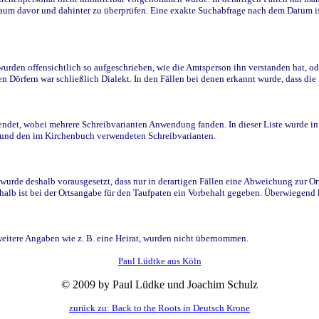
raum davor und dahinter zu überprüfen. Eine exakte Suchabfrage nach dem Datum i
den offensichtlich so aufgeschrieben, wie die Amtsperson ihn verstanden hat, ode
n Dörfern war schließlich Dialekt. In den Fällen bei denen erkannt wurde, dass di
t, wobei mehrere Schreibvarianten Anwendung fanden. In dieser Liste wurde in de
n und den im Kirchenbuch verwendeten Schreibvarianten.
wurde deshalb vorausgesetzt, dass nur in derartigen Fällen eine Abweichung zur O
eshalb ist bei der Ortsangabe für den Taufpaten ein Vorbehalt gegeben. Überwiegen
weitere Angaben wie z. B. eine Heirat, wurden nicht übernommen.
Paul Lüdtke aus Köln
© 2009 by Paul Lüdke und Joachim Schulz
zurück zu: Back to the Roots in Deutsch Krone