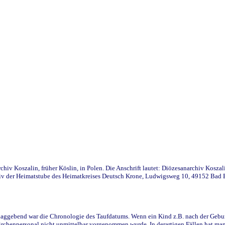
iv Koszalin, früher Köslin, in Polen. Die Anschrift lautet: Diözesanarchiv Koszal
v der Heimatstube des Heimatkreises Deutsch Krone, Ludwigsweg 10, 49152 Bad Ess
ggebend war die Chronologie des Taufdatums. Wenn ein Kind z.B. nach der Geburt 
rchenpersonal nicht unmittelbar vorgenommen wurde. In derartigen Fällen hat man d