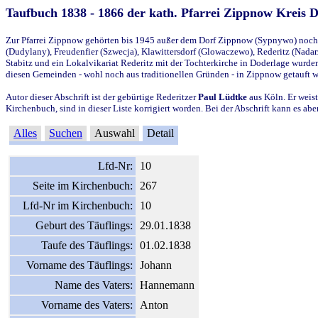
Taufbuch 1838 - 1866 der kath. Pfarrei Zippnow Kreis 
Zur Pfarrei Zippnow gehörten bis 1945 außer dem Dorf Zippnow (Sypnywo) noch d
(Dudylany), Freudenfier (Szwecja), Klawittersdorf (Glowaczewo), Rederitz (Nadarz
Stabitz und ein Lokalvikariat Rederitz mit der Tochterkirche in Doderlage wurd
diesen Gemeinden - wohl noch aus traditionellen Gründen - in Zippnow getauft 
Autor dieser Abschrift ist der gebürtige Rederitzer
Paul Lüdtke
aus Köln. Er weist
Kirchenbuch, sind in dieser Liste korrigiert worden. Bei der Abschrift kann es 
Alles
Suchen
Auswahl
Detail
Lfd-Nr:
10
Seite im Kirchenbuch:
267
Lfd-Nr im Kirchenbuch:
10
Geburt des Täuflings:
29.01.1838
Taufe des Täuflings:
01.02.1838
Vorname des Täuflings:
Johann
Name des Vaters:
Hannemann
Vorname des Vaters:
Anton