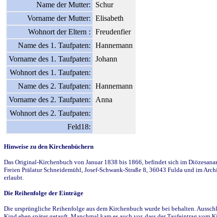
Name der Mutter:
Schur
Vorname der Mutter:
Elisabeth
Wohnort der Eltern :
Freudenfier
Name des 1. Taufpaten:
Hannemann
Vorname des 1. Taufpaten:
Johann
Wohnort des 1. Taufpaten:
Name des 2. Taufpaten:
Hannemann
Vorname des 2. Taufpaten:
Anna
Wohnort des 2. Taufpaten:
Feld18:
Hinweise zu den Kirchenbüchern
Das Original-Kirchenbuch von Januar 1838 bis 1866, befindet sich im Diözesanarch
Freien Prälatur Schneidemühl, Josef-Schwank-Straße 8, 36043 Fulda und im Archi
erlaubt.
Die Reihenfolge der Einträge
Die ursprüngliche Reihenfolge aus dem Kirchenbuch wurde bei behalten. Ausschla
Kind eben später getauft. Manchmal kam es auch vor, dass der Taufeintrag vom Ki