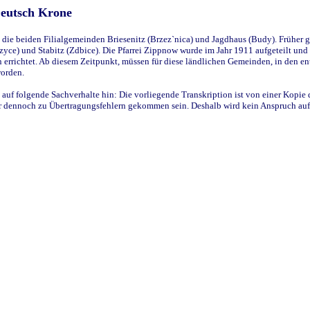
Deutsch Krone
ie beiden Filialgemeinden Briesenitz (Brzez`nica) und Jagdhaus (Budy). Früher g
yce) und Stabitz (Zdbice). Die Pfarrei Zippnow wurde im Jahr 1911 aufgeteilt und e
en errichtet. Ab diesem Zeitpunkt, müssen für diese ländlichen Gemeinden, in den
worden.
 auf folgende Sachverhalte hin: Die vorliegende Transkription ist von einer Kopie 
aber dennoch zu Übertragungsfehlern gekommen sein. Deshalb wird kein Anspruch auf 