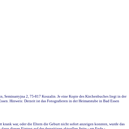
in, Seminarryjna 2, 75-817 Koszalin. Je eine Kopie des Kirchenbuches liegt in der
en. Hinweis: Derzeit ist das Fotografieren in der Heimatstube in Bad Essen
krank war, oder die Eltern die Geburt nicht sofort anzeigen konnten, wurde das
ann diesen Eintrag auf der derzeitigen aktuellen Seite - am Ende -