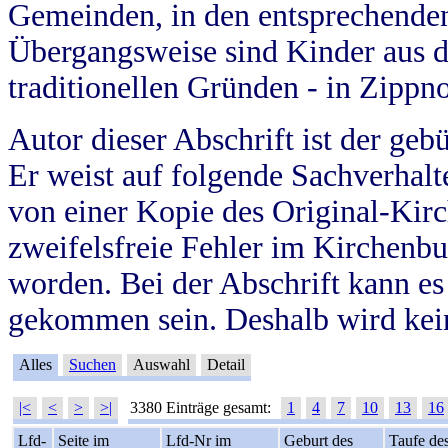
Gemeinden, in den entsprechende
Übergangsweise sind Kinder aus 
traditionellen Gründen - in Zippn
Autor dieser Abschrift ist der geb
Er weist auf folgende Sachverhalte
von einer Kopie des Original-Kirc
zweifelsfreie Fehler im Kirchenbuc
worden. Bei der Abschrift kann e
gekommen sein. Deshalb wird kein
Alles
Suchen
Auswahl
Detail
|<
<
>
>|
3380 Einträge gesamt:
1
4
7
10
13
16
Lfd-
Seite im
Lfd-Nr im
Geburt des
Taufe de