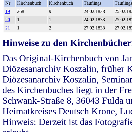
Nr
Kirchenbuch
Kirchenbuch
Täuflings
Täufling
19
268
9
24.02.1838
25.02.18
20
1
1
24.02.1838
25.02.18
21
1
2
27.02.1838
27.02.18
Hinweise zu den Kirchenbücher
Das Original-Kirchenbuch von Jan
Diözesanarchiv Koszalin, früher Kö
Diözesanarchiv Koszalin, Seminar
des Kirchenbuches liegt in der Fr
Schwank-Straße 8, 36043 Fulda u
Heimatkreises Deutsch Krone, Lu
Hinweis: Derzeit ist das Fotograf