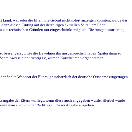
krank war, oder die Eltern die Geburt nicht sofort anzeigen konnten, wurde das
ann diesen Eintrag auf der derzeitigen aktuellen Seite - am Ende -
st aus technischen Gründen nur eingeschränkt möglich. Die Ausgabesortierung
r besser gesagt, wie die Bewohner ihn ausgesprochen haben. Später dann so
e Schreibweise nicht richtig ist, wurden Korrekturen vorgenommen.
r Spalte Wohnort der Eltern, grundsätzlich der deutsche Ortsname eingetragen.
rtsangabe der Eltern vorliegt, wenn diese auch angegeben wurde. Hierbei wurde
d kann man aber von der Richtigkeit dieser Angabe ausgehen.