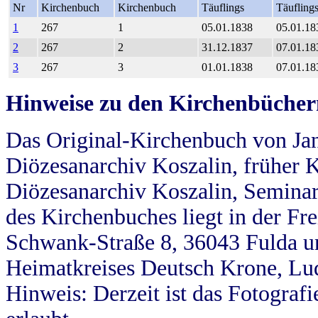
Nr
Kirchenbuch
Kirchenbuch
Täuflings
Täufling
1
267
1
05.01.1838
05.01.18
2
267
2
31.12.1837
07.01.18
3
267
3
01.01.1838
07.01.18
Hinweise zu den Kirchenbücher
Das Original-Kirchenbuch von Jan
Diözesanarchiv Koszalin, früher Kö
Diözesanarchiv Koszalin, Seminar
des Kirchenbuches liegt in der Fr
Schwank-Straße 8, 36043 Fulda u
Heimatkreises Deutsch Krone, Lu
Hinweis: Derzeit ist das Fotograf