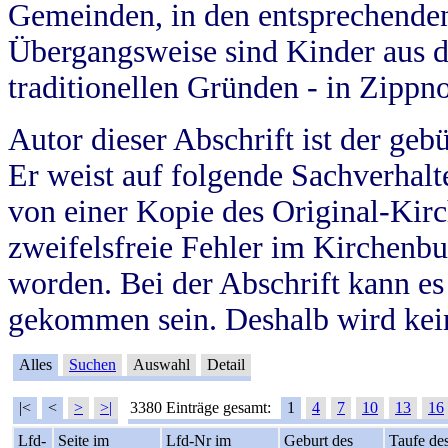
Gemeinden, in den entsprechende
Übergangsweise sind Kinder aus 
traditionellen Gründen - in Zippn
Autor dieser Abschrift ist der geb
Er weist auf folgende Sachverhalte
von einer Kopie des Original-Kirc
zweifelsfreie Fehler im Kirchenbuc
worden. Bei der Abschrift kann e
gekommen sein. Deshalb wird kein
Alles
Suchen
Auswahl
Detail
|<
<
>
>|
3380 Einträge gesamt:
1
4
7
10
13
16
Lfd-
Seite im
Lfd-Nr im
Geburt des
Taufe de