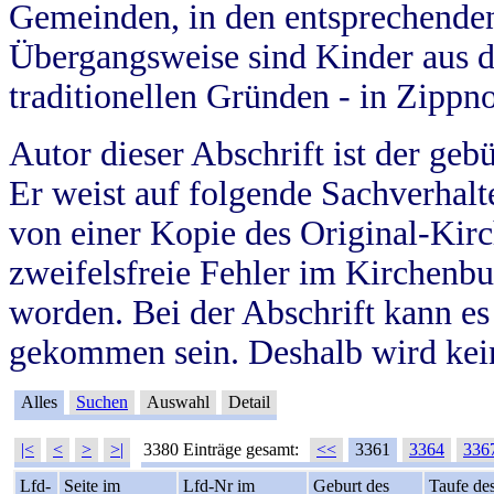
Gemeinden, in den entsprechende
Übergangsweise sind Kinder aus 
traditionellen Gründen - in Zippn
Autor dieser Abschrift ist der geb
Er weist auf folgende Sachverhalte
von einer Kopie des Original-Kirc
zweifelsfreie Fehler im Kirchenbuc
worden. Bei der Abschrift kann e
gekommen sein. Deshalb wird kein
Alles
Suchen
Auswahl
Detail
|<
<
>
>|
3380 Einträge gesamt:
<<
3361
3364
336
Lfd-
Seite im
Lfd-Nr im
Geburt des
Taufe de