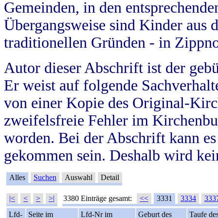
Gemeinden, in den entsprechende
Übergangsweise sind Kinder aus 
traditionellen Gründen - in Zippn
Autor dieser Abschrift ist der geb
Er weist auf folgende Sachverhalte
von einer Kopie des Original-Kirc
zweifelsfreie Fehler im Kirchenbuc
worden. Bei der Abschrift kann e
gekommen sein. Deshalb wird kein
Alles
Suchen
Auswahl
Detail
|<
<
>
>|
3380 Einträge gesamt:
<<
3331
3334
333
Lfd-
Seite im
Lfd-Nr im
Geburt des
Taufe de