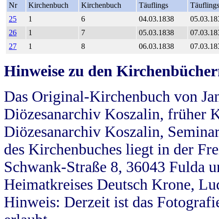
Nr
Kirchenbuch
Kirchenbuch
Täuflings
Täufling
25
1
6
04.03.1838
05.03.18
26
1
7
05.03.1838
07.03.18
27
1
8
06.03.1838
07.03.18
Hinweise zu den Kirchenbücher
Das Original-Kirchenbuch von Jan
Diözesanarchiv Koszalin, früher Kö
Diözesanarchiv Koszalin, Seminar
des Kirchenbuches liegt in der Fr
Schwank-Straße 8, 36043 Fulda u
Heimatkreises Deutsch Krone, Lu
Hinweis: Derzeit ist das Fotograf