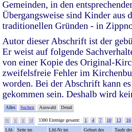
Gemeinden, in den entsprechende
Übergangsweise sind Kinder aus 
traditionellen Gründen - in Zippn
Autor dieser Abschrift ist der geb
Er weist auf folgende Sachverhalte
von einer Kopie des Original-Kirc
zweifelsfreie Fehler im Kirchenbuc
worden. Bei der Abschrift kann e
gekommen sein. Deshalb wird kein
Alles
Suchen
Auswahl
Detail
|<
<
>
>|
3380 Einträge gesamt:
1
4
7
10
13
16
Lfd-
Seite im
Lfd-Nr im
Geburt des
Taufe de