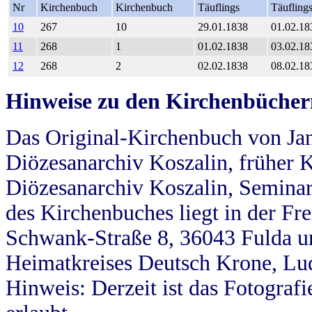
Nr
Kirchenbuch
Kirchenbuch
Täuflings
Täufling
10
267
10
29.01.1838
01.02.18
11
268
1
01.02.1838
03.02.18
12
268
2
02.02.1838
08.02.18
Hinweise zu den Kirchenbücher
Das Original-Kirchenbuch von Jan
Diözesanarchiv Koszalin, früher Kö
Diözesanarchiv Koszalin, Seminar
des Kirchenbuches liegt in der Fr
Schwank-Straße 8, 36043 Fulda u
Heimatkreises Deutsch Krone, Lu
Hinweis: Derzeit ist das Fotograf