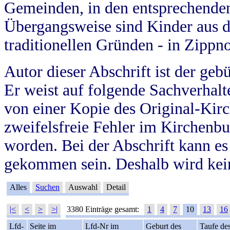
Gemeinden, in den entsprechende
Übergangsweise sind Kinder aus 
traditionellen Gründen - in Zippn
Autor dieser Abschrift ist der geb
Er weist auf folgende Sachverhalte
von einer Kopie des Original-Kirc
zweifelsfreie Fehler im Kirchenbuc
worden. Bei der Abschrift kann e
gekommen sein. Deshalb wird kein
Alles
Suchen
Auswahl
Detail
|<
<
>
>|
3380 Einträge gesamt:
1
4
7
10
13
16
Lfd-
Seite im
Lfd-Nr im
Geburt des
Taufe de