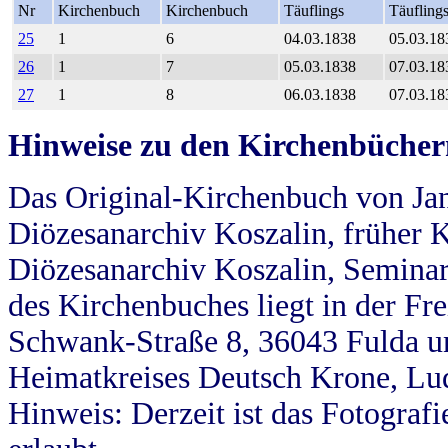
Nr
Kirchenbuch
Kirchenbuch
Täuflings
Täufling
25
1
6
04.03.1838
05.03.18
26
1
7
05.03.1838
07.03.18
27
1
8
06.03.1838
07.03.18
Hinweise zu den Kirchenbücher
Das Original-Kirchenbuch von Jan
Diözesanarchiv Koszalin, früher Kö
Diözesanarchiv Koszalin, Seminar
des Kirchenbuches liegt in der Fr
Schwank-Straße 8, 36043 Fulda u
Heimatkreises Deutsch Krone, Lu
Hinweis: Derzeit ist das Fotograf