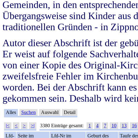
Gemeinden, in den entsprechende
Übergangsweise sind Kinder aus 
traditionellen Gründen - in Zippn
Autor dieser Abschrift ist der geb
Er weist auf folgende Sachverhalte
von einer Kopie des Original-Kirc
zweifelsfreie Fehler im Kirchenbuc
worden. Bei der Abschrift kann e
gekommen sein. Deshalb wird kein
Alles
Suchen
Auswahl
Detail
|<
<
>
>|
3380 Einträge gesamt:
1
4
7
10
13
16
Lfd-
Seite im
Lfd-Nr im
Geburt des
Taufe de