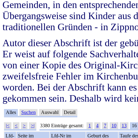
Gemeinden, in den entsprechende
Übergangsweise sind Kinder aus 
traditionellen Gründen - in Zippn
Autor dieser Abschrift ist der geb
Er weist auf folgende Sachverhalte
von einer Kopie des Original-Kirc
zweifelsfreie Fehler im Kirchenbuc
worden. Bei der Abschrift kann e
gekommen sein. Deshalb wird kein
Alles
Suchen
Auswahl
Detail
|<
<
>
>|
3380 Einträge gesamt:
1
4
7
10
13
16
Lfd-
Seite im
Lfd-Nr im
Geburt des
Taufe de