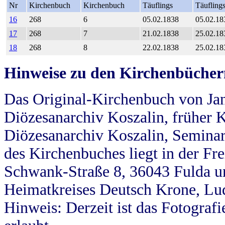
Nr
Kirchenbuch
Kirchenbuch
Täuflings
Täufling
16
268
6
05.02.1838
05.02.18
17
268
7
21.02.1838
25.02.18
18
268
8
22.02.1838
25.02.18
Hinweise zu den Kirchenbücher
Das Original-Kirchenbuch von Jan
Diözesanarchiv Koszalin, früher Kö
Diözesanarchiv Koszalin, Seminar
des Kirchenbuches liegt in der Fr
Schwank-Straße 8, 36043 Fulda u
Heimatkreises Deutsch Krone, Lu
Hinweis: Derzeit ist das Fotograf