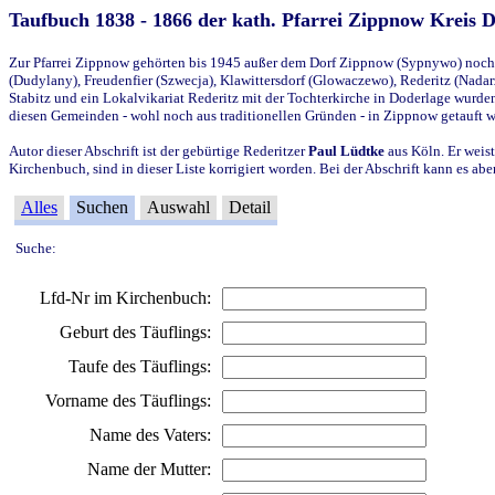
Taufbuch 1838 - 1866 der kath. Pfarrei Zippnow Kreis 
Zur Pfarrei Zippnow gehörten bis 1945 außer dem Dorf Zippnow (Sypnywo) noch d
(Dudylany), Freudenfier (Szwecja), Klawittersdorf (Glowaczewo), Rederitz (Nadarz
Stabitz und ein Lokalvikariat Rederitz mit der Tochterkirche in Doderlage wurd
diesen Gemeinden - wohl noch aus traditionellen Gründen - in Zippnow getauft 
Autor dieser Abschrift ist der gebürtige Rederitzer
Paul Lüdtke
aus Köln. Er weist
Kirchenbuch, sind in dieser Liste korrigiert worden. Bei der Abschrift kann es 
Alles
Suchen
Auswahl
Detail
Suche:
Lfd-Nr im Kirchenbuch:
Geburt des Täuflings:
Taufe des Täuflings:
Vorname des Täuflings:
Name des Vaters:
Name der Mutter: