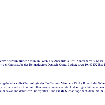
iv Koszalin, früher Köslin, in Polen. Die Anschrift lautet: Diözesanarchiv Koszal
v der Heimatstube des Heimatkreises Deutsch Krone, Ludwigsweg 10, 49152 Bad Ess
ggebend war die Chronologie des Taufdatums. Wenn ein Kind z.B. nach der Geburt 
rchenpersonal nicht unmittelbar vorgenommen wurde. In derartigen Fällen hat man d
raum davor und dahinter zu überprüfen. Eine exakte Suchabfrage nach dem Datum i