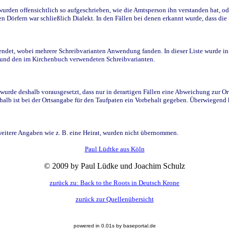
den offensichtlich so aufgeschrieben, wie die Amtsperson ihn verstanden hat, ode
n Dörfern war schließlich Dialekt. In den Fällen bei denen erkannt wurde, dass di
t, wobei mehrere Schreibvarianten Anwendung fanden. In dieser Liste wurde in de
n und den im Kirchenbuch verwendeten Schreibvarianten.
wurde deshalb vorausgesetzt, dass nur in derartigen Fällen eine Abweichung zur O
eshalb ist bei der Ortsangabe für den Taufpaten ein Vorbehalt gegeben. Überwiegen
weitere Angaben wie z. B. eine Heirat, wurden nicht übernommen.
Paul Lüdtke aus Köln
© 2009 by Paul Lüdke und Joachim Schulz
zurück zu: Back to the Roots in Deutsch Krone
zurück zur Quellenübersicht
powered in 0.01s by baseportal.de