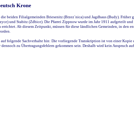
Deutsch Krone
ie beiden Filialgemeinden Briesenitz (Brzez`nica) und Jagdhaus (Budy). Früher g
yce) und Stabitz (Zdbice). Die Pfarrei Zippnow wurde im Jahr 1911 aufgeteilt und e
en errichtet. Ab diesem Zeitpunkt, müssen für diese ländlichen Gemeinden, in den
worden.
 auf folgende Sachverhalte hin: Die vorliegende Transkription ist von einer Kopie 
aber dennoch zu Übertragungsfehlern gekommen sein. Deshalb wird kein Anspruch auf 