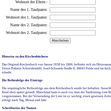
Wohnort der Eltern :
Name des 1. Taufpaten:
Wohnort des 1. Taufpaten:
Name des 2. Taufpaten:
Wohnort des 2. Taufpaten:
Hinweise zu den Kirchenbüchern
Das Original-Kirchenbuch von Januar 1838 bis 1866, befindet sich im Diözesanarch
Freien Prälatur Schneidemühl, Josef-Schwank-Straße 8, 36043 Fulda und im Archi
erlaubt.
Die Reihenfolge der Einträge
Die ursprüngliche Reihenfolge aus dem Kirchenbuch wurde bei behalten. Ausschla
Kind eben später getauft. Manchmal kam es auch vor, dass der Taufeintrag vom Ki
vorgenommen. Bei der Verwendung der Liste ist es wichtig, einen gewissen Zeit
erfolgt nach Tag, Monat und Jahr.
Schreibweise der Namen