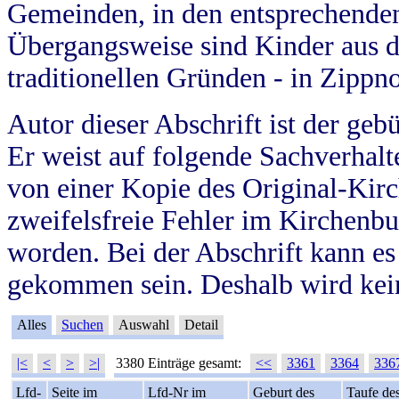
Gemeinden, in den entsprechende
Übergangsweise sind Kinder aus 
traditionellen Gründen - in Zippn
Autor dieser Abschrift ist der geb
Er weist auf folgende Sachverhalte
von einer Kopie des Original-Kirc
zweifelsfreie Fehler im Kirchenbuc
worden. Bei der Abschrift kann e
gekommen sein. Deshalb wird kein
Alles
Suchen
Auswahl
Detail
|<
<
>
>|
3380 Einträge gesamt:
<<
3361
3364
336
Lfd-
Seite im
Lfd-Nr im
Geburt des
Taufe de