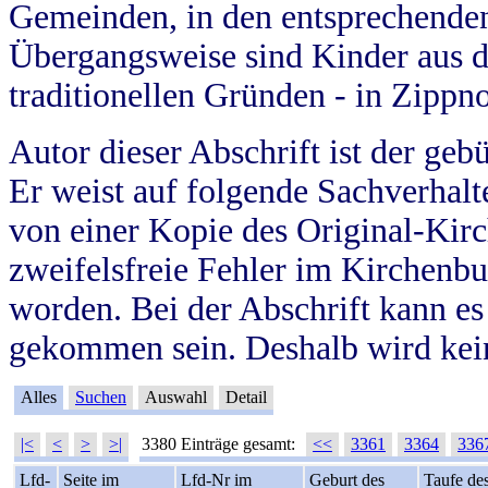
Gemeinden, in den entsprechende
Übergangsweise sind Kinder aus 
traditionellen Gründen - in Zippn
Autor dieser Abschrift ist der geb
Er weist auf folgende Sachverhalte
von einer Kopie des Original-Kirc
zweifelsfreie Fehler im Kirchenbuc
worden. Bei der Abschrift kann e
gekommen sein. Deshalb wird kein
Alles
Suchen
Auswahl
Detail
|<
<
>
>|
3380 Einträge gesamt:
<<
3361
3364
336
Lfd-
Seite im
Lfd-Nr im
Geburt des
Taufe de