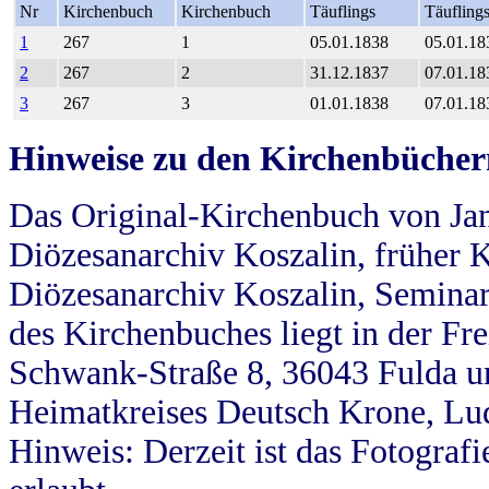
Nr
Kirchenbuch
Kirchenbuch
Täuflings
Täufling
1
267
1
05.01.1838
05.01.18
2
267
2
31.12.1837
07.01.18
3
267
3
01.01.1838
07.01.18
Hinweise zu den Kirchenbücher
Das Original-Kirchenbuch von Jan
Diözesanarchiv Koszalin, früher Kö
Diözesanarchiv Koszalin, Seminar
des Kirchenbuches liegt in der Fr
Schwank-Straße 8, 36043 Fulda u
Heimatkreises Deutsch Krone, Lu
Hinweis: Derzeit ist das Fotograf