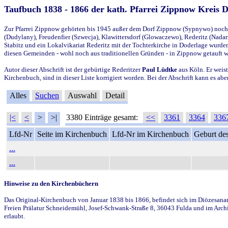
Taufbuch 1838 - 1866 der kath. Pfarrei Zippnow Kreis 
Zur Pfarrei Zippnow gehörten bis 1945 außer dem Dorf Zippnow (Sypnywo) noch d
(Dudylany), Freudenfier (Szwecja), Klawittersdorf (Glowaczewo), Rederitz (Nadarz
Stabitz und ein Lokalvikariat Rederitz mit der Tochterkirche in Doderlage wurd
diesen Gemeinden - wohl noch aus traditionellen Gründen - in Zippnow getauft 
Autor dieser Abschrift ist der gebürtige Rederitzer
Paul Lüdtke
aus Köln. Er weist
Kirchenbuch, sind in dieser Liste korrigiert worden. Bei der Abschrift kann es 
Alles
Suchen
Auswahl
Detail
|<
<
>
>|
3380 Einträge gesamt:
<<
3361
3364
336
Lfd-Nr
Seite im Kirchenbuch
Lfd-Nr im Kirchenbuch
Geburt des
...
...
Hinweise zu den Kirchenbüchern
Das Original-Kirchenbuch von Januar 1838 bis 1866, befindet sich im Diözesanarch
Freien Prälatur Schneidemühl, Josef-Schwank-Straße 8, 36043 Fulda und im Archi
erlaubt.