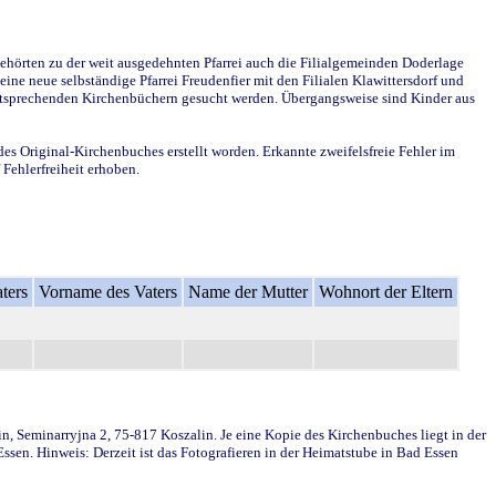
ehörten zu der weit ausgedehnten Pfarrei auch die Filialgemeinden Doderlage
ine neue selbständige Pfarrei Freudenfier mit den Filialen Klawittersdorf und
 entsprechenden Kirchenbüchern gesucht werden. Übergangsweise sind Kinder aus
des Original-Kirchenbuches erstellt worden. Erkannte zweifelsfreie Fehler im
Fehlerfreiheit erhoben.
ters
Vorname des Vaters
Name der Mutter
Wohnort der Eltern
in, Seminarryjna 2, 75-817 Koszalin. Je eine Kopie des Kirchenbuches liegt in der
en. Hinweis: Derzeit ist das Fotografieren in der Heimatstube in Bad Essen