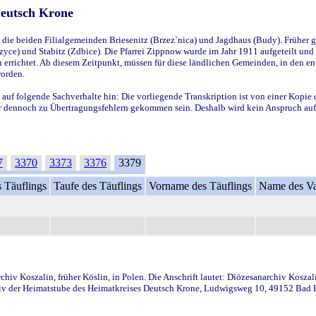
Deutsch Krone
ie beiden Filialgemeinden Briesenitz (Brzez`nica) und Jagdhaus (Budy). Früher g
yce) und Stabitz (Zdbice). Die Pfarrei Zippnow wurde im Jahr 1911 aufgeteilt und e
en errichtet. Ab diesem Zeitpunkt, müssen für diese ländlichen Gemeinden, in den
worden.
 auf folgende Sachverhalte hin: Die vorliegende Transkription ist von einer Kopie 
aber dennoch zu Übertragungsfehlern gekommen sein. Deshalb wird kein Anspruch auf 
7
3370
3373
3376
3379
 Täuflings
Taufe des Täuflings
Vorname des Täuflings
Name des Va
iv Koszalin, früher Köslin, in Polen. Die Anschrift lautet: Diözesanarchiv Koszal
v der Heimatstube des Heimatkreises Deutsch Krone, Ludwigsweg 10, 49152 Bad Ess