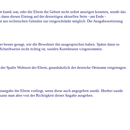
krank war, oder die Eltern die Geburt nicht sofort anzeigen konnten, wurde das
ann diesen Eintrag auf der derzeitigen aktuellen Seite - am Ende -
st aus technischen Gründen nur eingeschränkt möglich. Die Ausgabesortierung
r besser gesagt, wie die Bewohner ihn ausgesprochen haben. Später dann so
e Schreibweise nicht richtig ist, wurden Korrekturen vorgenommen.
r Spalte Wohnort der Eltern, grundsätzlich der deutsche Ortsname eingetragen.
rtsangabe der Eltern vorliegt, wenn diese auch angegeben wurde. Hierbei wurde
d kann man aber von der Richtigkeit dieser Angabe ausgehen.