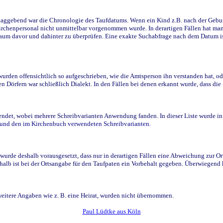
ggebend war die Chronologie des Taufdatums. Wenn ein Kind z.B. nach der Geburt 
rchenpersonal nicht unmittelbar vorgenommen wurde. In derartigen Fällen hat man d
raum davor und dahinter zu überprüfen. Eine exakte Suchabfrage nach dem Datum i
den offensichtlich so aufgeschrieben, wie die Amtsperson ihn verstanden hat, ode
n Dörfern war schließlich Dialekt. In den Fällen bei denen erkannt wurde, dass di
t, wobei mehrere Schreibvarianten Anwendung fanden. In dieser Liste wurde in de
n und den im Kirchenbuch verwendeten Schreibvarianten.
wurde deshalb vorausgesetzt, dass nur in derartigen Fällen eine Abweichung zur O
eshalb ist bei der Ortsangabe für den Taufpaten ein Vorbehalt gegeben. Überwiegen
weitere Angaben wie z. B. eine Heirat, wurden nicht übernommen.
Paul Lüdtke aus Köln