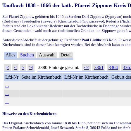
Taufbuch 1838 - 1866 der kath. Pfarrei Zippnow Kreis 
Zur Pfarrei Zippnow gehörten bis 1945 außer dem Dorf Zippnow (Sypnywo) noch d
(Dudylany), Freudenfier (Szwecja), Klawittersdorf (Glowaczewo), Rederitz (Nadarz
Stabitz und ein Lokalvikariat Rederitz mit der Tochterkirche in Doderlage wurd
diesen Gemeinden - wohl noch aus traditionellen Gründen - in Zippnow getauft 
Autor dieser Abschrift ist der gebürtige Rederitzer
Paul Lüdtke
aus Köln. Er weist
Kirchenbuch, sind in dieser Liste korrigiert worden. Bei der Abschrift kann es 
Alles
Suchen
Auswahl
Detail
|<
<
>
>|
3380 Einträge gesamt:
<<
3361
3364
336
Lfd-Nr
Seite im Kirchenbuch
Lfd-Nr im Kirchenbuch
Geburt des
...
...
...
Hinweise zu den Kirchenbüchern
Das Original-Kirchenbuch von Januar 1838 bis 1866, befindet sich im Diözesanarch
Freien Prälatur Schneidemühl, Josef-Schwank-Straße 8, 36043 Fulda und im Archi