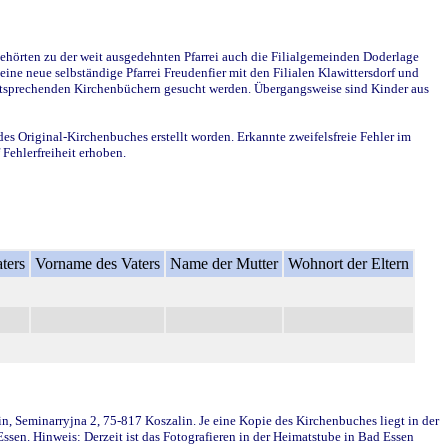
ehörten zu der weit ausgedehnten Pfarrei auch die Filialgemeinden Doderlage
ine neue selbständige Pfarrei Freudenfier mit den Filialen Klawittersdorf und
 entsprechenden Kirchenbüchern gesucht werden. Übergangsweise sind Kinder aus
des Original-Kirchenbuches erstellt worden. Erkannte zweifelsfreie Fehler im
Fehlerfreiheit erhoben.
ters
Vorname des Vaters
Name der Mutter
Wohnort der Eltern
in, Seminarryjna 2, 75-817 Koszalin. Je eine Kopie des Kirchenbuches liegt in der
en. Hinweis: Derzeit ist das Fotografieren in der Heimatstube in Bad Essen