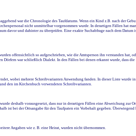
ggebend war die Chronologie des Taufdatums. Wenn ein Kind z.B. nach der Geburt 
rchenpersonal nicht unmittelbar vorgenommen wurde. In derartigen Fällen hat man d
raum davor und dahinter zu überprüfen. Eine exakte Suchabfrage nach dem Datum i
den offensichtlich so aufgeschrieben, wie die Amtsperson ihn verstanden hat, ode
n Dörfern war schließlich Dialekt. In den Fällen bei denen erkannt wurde, dass di
t, wobei mehrere Schreibvarianten Anwendung fanden. In dieser Liste wurde in de
n und den im Kirchenbuch verwendeten Schreibvarianten.
wurde deshalb vorausgesetzt, dass nur in derartigen Fällen eine Abweichung zur O
eshalb ist bei der Ortsangabe für den Taufpaten ein Vorbehalt gegeben. Überwiegen
weitere Angaben wie z. B. eine Heirat, wurden nicht übernommen.