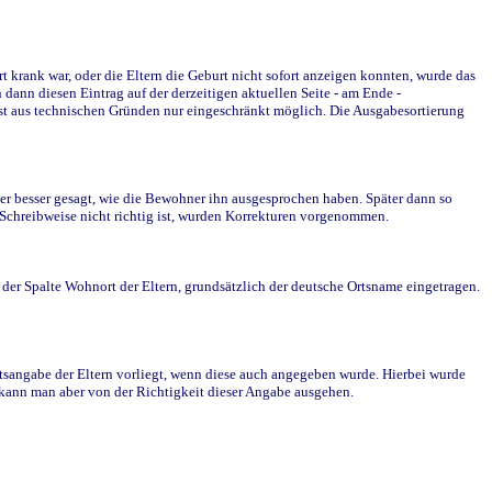
krank war, oder die Eltern die Geburt nicht sofort anzeigen konnten, wurde das
ann diesen Eintrag auf der derzeitigen aktuellen Seite - am Ende -
st aus technischen Gründen nur eingeschränkt möglich. Die Ausgabesortierung
r besser gesagt, wie die Bewohner ihn ausgesprochen haben. Später dann so
e Schreibweise nicht richtig ist, wurden Korrekturen vorgenommen.
r Spalte Wohnort der Eltern, grundsätzlich der deutsche Ortsname eingetragen.
rtsangabe der Eltern vorliegt, wenn diese auch angegeben wurde. Hierbei wurde
d kann man aber von der Richtigkeit dieser Angabe ausgehen.