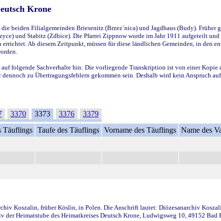
Deutsch Krone
ie beiden Filialgemeinden Briesenitz (Brzez`nica) und Jagdhaus (Budy). Früher g
yce) und Stabitz (Zdbice). Die Pfarrei Zippnow wurde im Jahr 1911 aufgeteilt und e
en errichtet. Ab diesem Zeitpunkt, müssen für diese ländlichen Gemeinden, in den
worden.
 auf folgende Sachverhalte hin: Die vorliegende Transkription ist von einer Kopie 
aber dennoch zu Übertragungsfehlern gekommen sein. Deshalb wird kein Anspruch auf 
7
3370
3373
3376
3379
 Täuflings
Taufe des Täuflings
Vorname des Täuflings
Name des Va
iv Koszalin, früher Köslin, in Polen. Die Anschrift lautet: Diözesanarchiv Koszal
v der Heimatstube des Heimatkreises Deutsch Krone, Ludwigsweg 10, 49152 Bad Ess