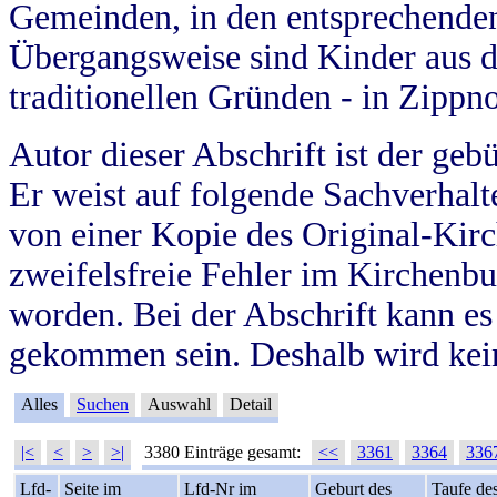
Gemeinden, in den entsprechende
Übergangsweise sind Kinder aus 
traditionellen Gründen - in Zippn
Autor dieser Abschrift ist der geb
Er weist auf folgende Sachverhalte
von einer Kopie des Original-Kirc
zweifelsfreie Fehler im Kirchenbuc
worden. Bei der Abschrift kann e
gekommen sein. Deshalb wird kein
Alles
Suchen
Auswahl
Detail
|<
<
>
>|
3380 Einträge gesamt:
<<
3361
3364
336
Lfd-
Seite im
Lfd-Nr im
Geburt des
Taufe de