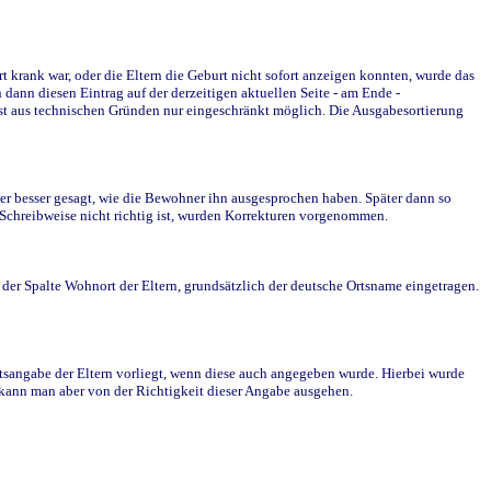
krank war, oder die Eltern die Geburt nicht sofort anzeigen konnten, wurde das
ann diesen Eintrag auf der derzeitigen aktuellen Seite - am Ende -
st aus technischen Gründen nur eingeschränkt möglich. Die Ausgabesortierung
r besser gesagt, wie die Bewohner ihn ausgesprochen haben. Später dann so
e Schreibweise nicht richtig ist, wurden Korrekturen vorgenommen.
r Spalte Wohnort der Eltern, grundsätzlich der deutsche Ortsname eingetragen.
rtsangabe der Eltern vorliegt, wenn diese auch angegeben wurde. Hierbei wurde
d kann man aber von der Richtigkeit dieser Angabe ausgehen.