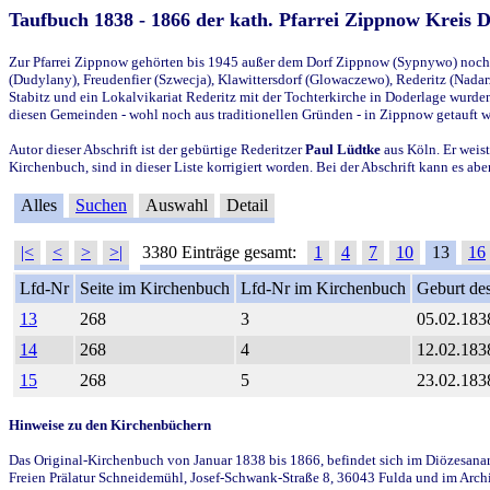
Taufbuch 1838 - 1866 der kath. Pfarrei Zippnow Kreis 
Zur Pfarrei Zippnow gehörten bis 1945 außer dem Dorf Zippnow (Sypnywo) noch d
(Dudylany), Freudenfier (Szwecja), Klawittersdorf (Glowaczewo), Rederitz (Nadarz
Stabitz und ein Lokalvikariat Rederitz mit der Tochterkirche in Doderlage wurd
diesen Gemeinden - wohl noch aus traditionellen Gründen - in Zippnow getauft 
Autor dieser Abschrift ist der gebürtige Rederitzer
Paul Lüdtke
aus Köln. Er weist
Kirchenbuch, sind in dieser Liste korrigiert worden. Bei der Abschrift kann es 
Alles
Suchen
Auswahl
Detail
|<
<
>
>|
3380 Einträge gesamt:
1
4
7
10
13
16
Lfd-Nr
Seite im Kirchenbuch
Lfd-Nr im Kirchenbuch
Geburt des
13
268
3
05.02.183
14
268
4
12.02.183
15
268
5
23.02.183
Hinweise zu den Kirchenbüchern
Das Original-Kirchenbuch von Januar 1838 bis 1866, befindet sich im Diözesanarch
Freien Prälatur Schneidemühl, Josef-Schwank-Straße 8, 36043 Fulda und im Archi