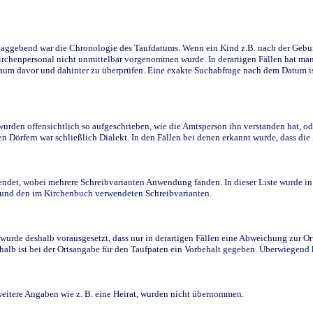
ggebend war die Chronologie des Taufdatums. Wenn ein Kind z.B. nach der Geburt 
rchenpersonal nicht unmittelbar vorgenommen wurde. In derartigen Fällen hat man d
raum davor und dahinter zu überprüfen. Eine exakte Suchabfrage nach dem Datum i
den offensichtlich so aufgeschrieben, wie die Amtsperson ihn verstanden hat, ode
n Dörfern war schließlich Dialekt. In den Fällen bei denen erkannt wurde, dass di
t, wobei mehrere Schreibvarianten Anwendung fanden. In dieser Liste wurde in de
n und den im Kirchenbuch verwendeten Schreibvarianten.
wurde deshalb vorausgesetzt, dass nur in derartigen Fällen eine Abweichung zur O
eshalb ist bei der Ortsangabe für den Taufpaten ein Vorbehalt gegeben. Überwiegen
weitere Angaben wie z. B. eine Heirat, wurden nicht übernommen.