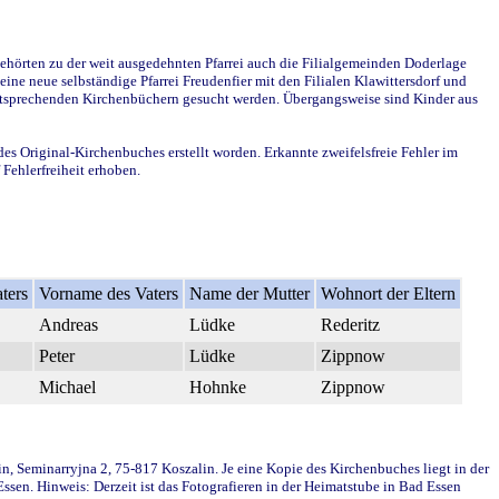
ehörten zu der weit ausgedehnten Pfarrei auch die Filialgemeinden Doderlage
ine neue selbständige Pfarrei Freudenfier mit den Filialen Klawittersdorf und
 entsprechenden Kirchenbüchern gesucht werden. Übergangsweise sind Kinder aus
des Original-Kirchenbuches erstellt worden. Erkannte zweifelsfreie Fehler im
Fehlerfreiheit erhoben.
ters
Vorname des Vaters
Name der Mutter
Wohnort der Eltern
Andreas
Lüdke
Rederitz
Peter
Lüdke
Zippnow
Michael
Hohnke
Zippnow
in, Seminarryjna 2, 75-817 Koszalin. Je eine Kopie des Kirchenbuches liegt in der
en. Hinweis: Derzeit ist das Fotografieren in der Heimatstube in Bad Essen