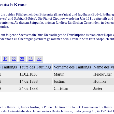
Deutsch Krone
ie beiden Filialgemeinden Briesenitz (Brzez`nica) und Jagdhaus (Budy). Früher g
yce) und Stabitz (Zdbice). Die Pfarrei Zippnow wurde im Jahr 1911 aufgeteilt und e
en errichtet. Ab diesem Zeitpunkt, müssen für diese ländlichen Gemeinden, in den
worden.
 auf folgende Sachverhalte hin: Die vorliegende Transkription ist von einer Kopie 
aber dennoch zu Übertragungsfehlern gekommen sein. Deshalb wird kein Anspruch auf 
19
22
25
28
>>
 Täuflings
Taufe des Täuflings
Vorname des Täuflings
Name des Va
8
11.02.1838
Martin
Heidkrüger
8
14.02.1838
Justina
Hohnke
8
24.02.1838
Christian
Jaster
iv Koszalin, früher Köslin, in Polen. Die Anschrift lautet: Diözesanarchiv Koszal
v der Heimatstube des Heimatkreises Deutsch Krone, Ludwigsweg 10, 49152 Bad Ess