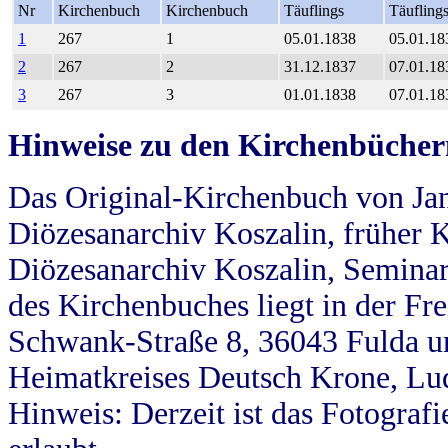
Nr
Kirchenbuch
Kirchenbuch
Täuflings
Täufling
1
267
1
05.01.1838
05.01.18
2
267
2
31.12.1837
07.01.18
3
267
3
01.01.1838
07.01.18
Hinweise zu den Kirchenbücher
Das Original-Kirchenbuch von Jan
Diözesanarchiv Koszalin, früher Kö
Diözesanarchiv Koszalin, Seminar
des Kirchenbuches liegt in der Fr
Schwank-Straße 8, 36043 Fulda u
Heimatkreises Deutsch Krone, Lu
Hinweis: Derzeit ist das Fotograf