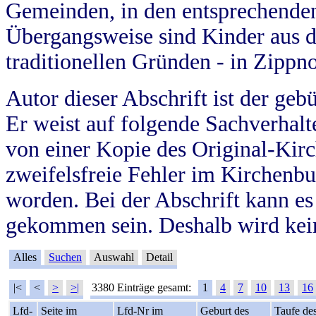
Gemeinden, in den entsprechende
Übergangsweise sind Kinder aus 
traditionellen Gründen - in Zippn
Autor dieser Abschrift ist der geb
Er weist auf folgende Sachverhalte
von einer Kopie des Original-Kirc
zweifelsfreie Fehler im Kirchenbuc
worden. Bei der Abschrift kann e
gekommen sein. Deshalb wird kein
Alles
Suchen
Auswahl
Detail
|<
<
>
>|
3380 Einträge gesamt:
1
4
7
10
13
16
Lfd-
Seite im
Lfd-Nr im
Geburt des
Taufe de