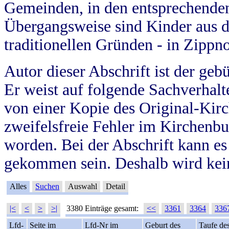
Gemeinden, in den entsprechende
Übergangsweise sind Kinder aus 
traditionellen Gründen - in Zippn
Autor dieser Abschrift ist der geb
Er weist auf folgende Sachverhalte
von einer Kopie des Original-Kirc
zweifelsfreie Fehler im Kirchenbuc
worden. Bei der Abschrift kann e
gekommen sein. Deshalb wird kein
Alles
Suchen
Auswahl
Detail
|<
<
>
>|
3380 Einträge gesamt:
<<
3361
3364
336
Lfd-
Seite im
Lfd-Nr im
Geburt des
Taufe de