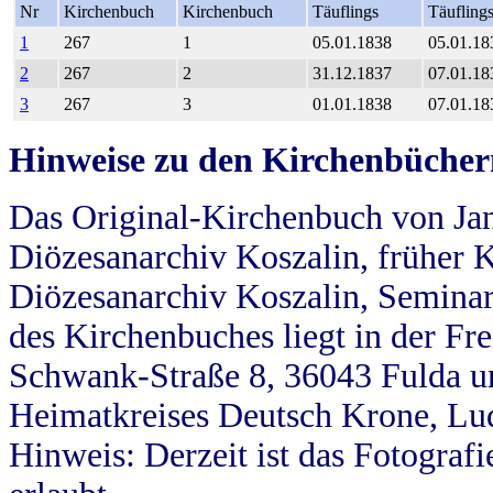
Nr
Kirchenbuch
Kirchenbuch
Täuflings
Täufling
1
267
1
05.01.1838
05.01.18
2
267
2
31.12.1837
07.01.18
3
267
3
01.01.1838
07.01.18
Hinweise zu den Kirchenbücher
Das Original-Kirchenbuch von Jan
Diözesanarchiv Koszalin, früher Kö
Diözesanarchiv Koszalin, Seminar
des Kirchenbuches liegt in der Fr
Schwank-Straße 8, 36043 Fulda u
Heimatkreises Deutsch Krone, Lu
Hinweis: Derzeit ist das Fotograf