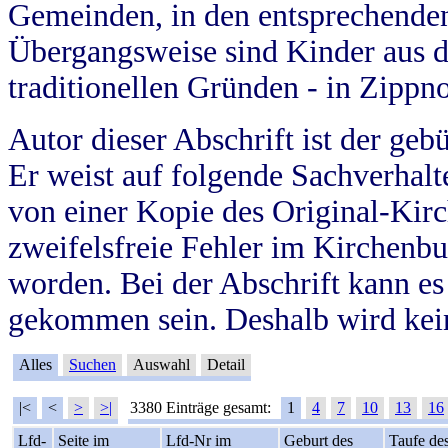
Gemeinden, in den entsprechende
Übergangsweise sind Kinder aus 
traditionellen Gründen - in Zippn
Autor dieser Abschrift ist der geb
Er weist auf folgende Sachverhalte
von einer Kopie des Original-Kirc
zweifelsfreie Fehler im Kirchenbuc
worden. Bei der Abschrift kann e
gekommen sein. Deshalb wird kein
Alles
Suchen
Auswahl
Detail
|<
<
>
>|
3380 Einträge gesamt:
1
4
7
10
13
16
Lfd-
Seite im
Lfd-Nr im
Geburt des
Taufe de