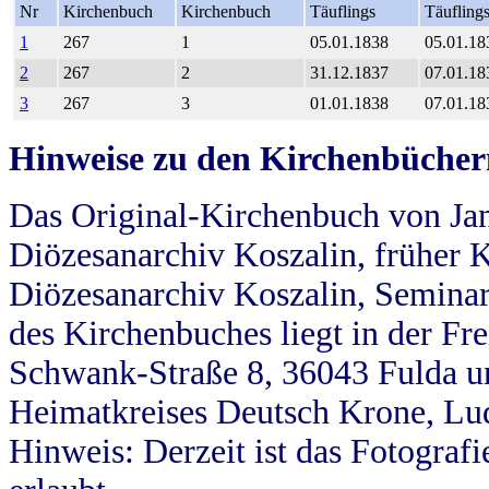
Nr
Kirchenbuch
Kirchenbuch
Täuflings
Täufling
1
267
1
05.01.1838
05.01.18
2
267
2
31.12.1837
07.01.18
3
267
3
01.01.1838
07.01.18
Hinweise zu den Kirchenbücher
Das Original-Kirchenbuch von Jan
Diözesanarchiv Koszalin, früher Kö
Diözesanarchiv Koszalin, Seminar
des Kirchenbuches liegt in der Fr
Schwank-Straße 8, 36043 Fulda u
Heimatkreises Deutsch Krone, Lu
Hinweis: Derzeit ist das Fotograf