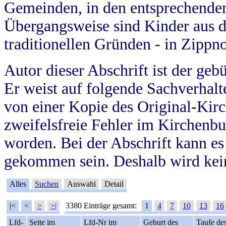
Gemeinden, in den entsprechende
Übergangsweise sind Kinder aus 
traditionellen Gründen - in Zippn
Autor dieser Abschrift ist der geb
Er weist auf folgende Sachverhalte
von einer Kopie des Original-Kirc
zweifelsfreie Fehler im Kirchenbuc
worden. Bei der Abschrift kann e
gekommen sein. Deshalb wird kein
Alles
Suchen
Auswahl
Detail
|<
<
>
>|
3380 Einträge gesamt:
1
4
7
10
13
16
Lfd-
Seite im
Lfd-Nr im
Geburt des
Taufe de