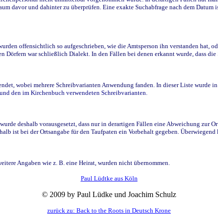
raum davor und dahinter zu überprüfen. Eine exakte Suchabfrage nach dem Datum i
den offensichtlich so aufgeschrieben, wie die Amtsperson ihn verstanden hat, ode
n Dörfern war schließlich Dialekt. In den Fällen bei denen erkannt wurde, dass di
t, wobei mehrere Schreibvarianten Anwendung fanden. In dieser Liste wurde in de
n und den im Kirchenbuch verwendeten Schreibvarianten.
wurde deshalb vorausgesetzt, dass nur in derartigen Fällen eine Abweichung zur O
eshalb ist bei der Ortsangabe für den Taufpaten ein Vorbehalt gegeben. Überwiegen
weitere Angaben wie z. B. eine Heirat, wurden nicht übernommen.
Paul Lüdtke aus Köln
© 2009 by Paul Lüdke und Joachim Schulz
zurück zu: Back to the Roots in Deutsch Krone