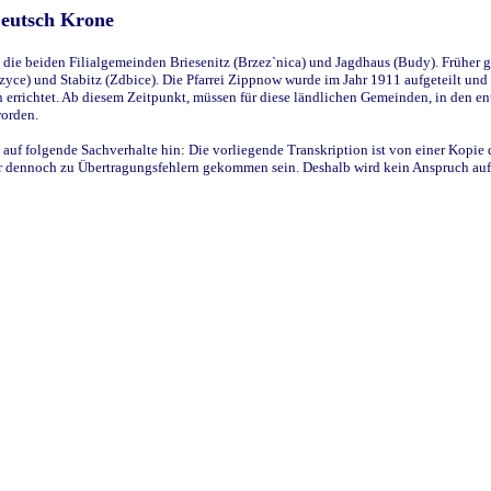
Deutsch Krone
ie beiden Filialgemeinden Briesenitz (Brzez`nica) und Jagdhaus (Budy). Früher g
yce) und Stabitz (Zdbice). Die Pfarrei Zippnow wurde im Jahr 1911 aufgeteilt und e
en errichtet. Ab diesem Zeitpunkt, müssen für diese ländlichen Gemeinden, in den
worden.
 auf folgende Sachverhalte hin: Die vorliegende Transkription ist von einer Kopie 
aber dennoch zu Übertragungsfehlern gekommen sein. Deshalb wird kein Anspruch auf 