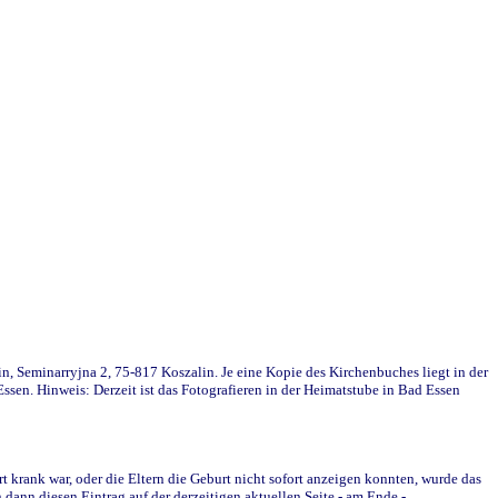
in, Seminarryjna 2, 75-817 Koszalin. Je eine Kopie des Kirchenbuches liegt in der
en. Hinweis: Derzeit ist das Fotografieren in der Heimatstube in Bad Essen
krank war, oder die Eltern die Geburt nicht sofort anzeigen konnten, wurde das
ann diesen Eintrag auf der derzeitigen aktuellen Seite - am Ende -