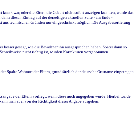
krank war, oder die Eltern die Geburt nicht sofort anzeigen konnten, wurde das
ann diesen Eintrag auf der derzeitigen aktuellen Seite - am Ende -
st aus technischen Gründen nur eingeschränkt möglich. Die Ausgabesortierung
r besser gesagt, wie die Bewohner ihn ausgesprochen haben. Später dann so
e Schreibweise nicht richtig ist, wurden Korrekturen vorgenommen.
r Spalte Wohnort der Eltern, grundsätzlich der deutsche Ortsname eingetragen.
rtsangabe der Eltern vorliegt, wenn diese auch angegeben wurde. Hierbei wurde
d kann man aber von der Richtigkeit dieser Angabe ausgehen.