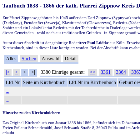
Taufbuch 1838 - 1866 der kath. Pfarrei Zippnow Kreis 
Zur Pfarrei Zippnow gehörten bis 1945 außer dem Dorf Zippnow (Sypnywo) noch d
(Dudylany), Freudenfier (Szwecja), Klawittersdorf (Glowaczewo), Rederitz (Nadarz
Stabitz und ein Lokalvikariat Rederitz mit der Tochterkirche in Doderlage wurd
diesen Gemeinden - wohl noch aus traditionellen Gründen - in Zippnow getauft 
Autor dieser Abschrift ist der gebürtige Rederitzer
Paul Lüdtke
aus Köln. Er weist
Kirchenbuch, sind in dieser Liste korrigiert worden. Bei der Abschrift kann es 
Alles
Suchen
Auswahl
Detail
|<
<
>
>|
3380 Einträge gesamt:
<<
3361
3364
336
Lfd-Nr
Seite im Kirchenbuch
Lfd-Nr im Kirchenbuch
Geburt des
...
...
Hinweise zu den Kirchenbüchern
Das Original-Kirchenbuch von Januar 1838 bis 1866, befindet sich im Diözesanarch
Freien Prälatur Schneidemühl, Josef-Schwank-Straße 8, 36043 Fulda und im Archi
erlaubt.