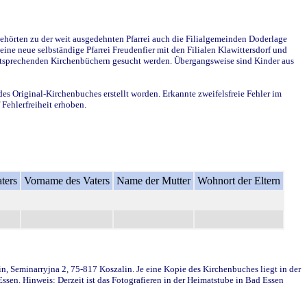
ehörten zu der weit ausgedehnten Pfarrei auch die Filialgemeinden Doderlage
ine neue selbständige Pfarrei Freudenfier mit den Filialen Klawittersdorf und
 entsprechenden Kirchenbüchern gesucht werden. Übergangsweise sind Kinder aus
des Original-Kirchenbuches erstellt worden. Erkannte zweifelsfreie Fehler im
Fehlerfreiheit erhoben.
ters
Vorname des Vaters
Name der Mutter
Wohnort der Eltern
in, Seminarryjna 2, 75-817 Koszalin. Je eine Kopie des Kirchenbuches liegt in der
en. Hinweis: Derzeit ist das Fotografieren in der Heimatstube in Bad Essen