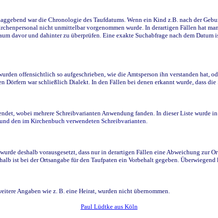
ggebend war die Chronologie des Taufdatums. Wenn ein Kind z.B. nach der Geburt 
rchenpersonal nicht unmittelbar vorgenommen wurde. In derartigen Fällen hat man d
raum davor und dahinter zu überprüfen. Eine exakte Suchabfrage nach dem Datum i
den offensichtlich so aufgeschrieben, wie die Amtsperson ihn verstanden hat, ode
n Dörfern war schließlich Dialekt. In den Fällen bei denen erkannt wurde, dass di
t, wobei mehrere Schreibvarianten Anwendung fanden. In dieser Liste wurde in de
n und den im Kirchenbuch verwendeten Schreibvarianten.
wurde deshalb vorausgesetzt, dass nur in derartigen Fällen eine Abweichung zur O
eshalb ist bei der Ortsangabe für den Taufpaten ein Vorbehalt gegeben. Überwiegen
weitere Angaben wie z. B. eine Heirat, wurden nicht übernommen.
Paul Lüdtke aus Köln