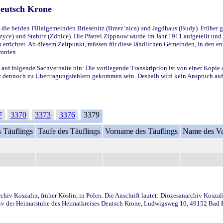
Deutsch Krone
ie beiden Filialgemeinden Briesenitz (Brzez`nica) und Jagdhaus (Budy). Früher g
yce) und Stabitz (Zdbice). Die Pfarrei Zippnow wurde im Jahr 1911 aufgeteilt und e
en errichtet. Ab diesem Zeitpunkt, müssen für diese ländlichen Gemeinden, in den
worden.
 auf folgende Sachverhalte hin: Die vorliegende Transkription ist von einer Kopie 
aber dennoch zu Übertragungsfehlern gekommen sein. Deshalb wird kein Anspruch auf 
7
3370
3373
3376
3379
 Täuflings
Taufe des Täuflings
Vorname des Täuflings
Name des Va
iv Koszalin, früher Köslin, in Polen. Die Anschrift lautet: Diözesanarchiv Koszal
v der Heimatstube des Heimatkreises Deutsch Krone, Ludwigsweg 10, 49152 Bad Ess