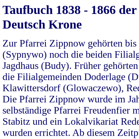
Taufbuch 1838 - 1866 der
Deutsch Krone
Zur Pfarrei Zippnow gehörten bi
(Sypnywo) noch die beiden Filial
Jagdhaus (Budy). Früher gehörten 
die Filialgemeinden Doderlage (D
Klawittersdorf (Glowaczewo), Red
Die Pfarrei Zippnow wurde im Jah
selbständige Pfarrei Freudenfier m
Stabitz und ein Lokalvikariat Red
wurden errichtet. Ab diesem Zeitp