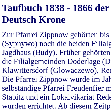
Taufbuch 1838 - 1866 der
Deutsch Krone
Zur Pfarrei Zippnow gehörten bi
(Sypnywo) noch die beiden Filial
Jagdhaus (Budy). Früher gehörten 
die Filialgemeinden Doderlage (D
Klawittersdorf (Glowaczewo), Red
Die Pfarrei Zippnow wurde im Jah
selbständige Pfarrei Freudenfier m
Stabitz und ein Lokalvikariat Red
wurden errichtet. Ab diesem Zeitp