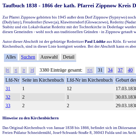
Taufbuch 1838 - 1866 der kath. Pfarrei Zippnow Kreis 
Zur Pfarrei Zippnow gehörten bis 1945 außer dem Dorf Zippnow (Sypnywo) noch d
(Dudylany), Freudenfier (Szwecja), Klawittersdorf (Glowaczewo), Rederitz (Nadarz
Stabitz und ein Lokalvikariat Rederitz mit der Tochterkirche in Doderlage wurd
diesen Gemeinden - wohl noch aus traditionellen Gründen - in Zippnow getauft 
Autor dieser Abschrift ist der gebürtige Rederitzer
Paul Lüdtke
aus Köln. Er weist
Kirchenbuch, sind in dieser Liste korrigiert worden. Bei der Abschrift kann es 
Alles
Suchen
Auswahl
Detail
|<
<
>
>|
3380 Einträge gesamt:
<<
31
34
37
40
Lfd-Nr
Seite im Kirchenbuch
Lfd-Nr im Kirchenbuch
Geburt des
31
1
12
17.03.183
32
2
1
30.03.183
33
2
2
29.03.183
Hinweise zu den Kirchenbüchern
Das Original-Kirchenbuch von Januar 1838 bis 1866, befindet sich im Diözesanarch
Freien Prälatur Schneidemühl, Josef-Schwank-Straße 8, 36043 Fulda und im Archi