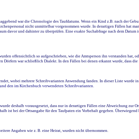
ggebend war die Chronologie des Taufdatums. Wenn ein Kind z.B. nach der Geburt 
rchenpersonal nicht unmittelbar vorgenommen wurde. In derartigen Fällen hat man d
raum davor und dahinter zu überprüfen. Eine exakte Suchabfrage nach dem Datum i
den offensichtlich so aufgeschrieben, wie die Amtsperson ihn verstanden hat, ode
n Dörfern war schließlich Dialekt. In den Fällen bei denen erkannt wurde, dass di
t, wobei mehrere Schreibvarianten Anwendung fanden. In dieser Liste wurde in de
n und den im Kirchenbuch verwendeten Schreibvarianten.
wurde deshalb vorausgesetzt, dass nur in derartigen Fällen eine Abweichung zur O
eshalb ist bei der Ortsangabe für den Taufpaten ein Vorbehalt gegeben. Überwiegen
weitere Angaben wie z. B. eine Heirat, wurden nicht übernommen.