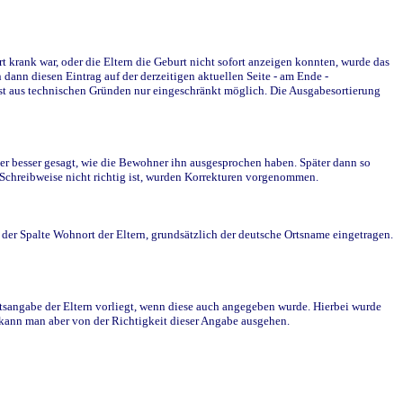
krank war, oder die Eltern die Geburt nicht sofort anzeigen konnten, wurde das
ann diesen Eintrag auf der derzeitigen aktuellen Seite - am Ende -
st aus technischen Gründen nur eingeschränkt möglich. Die Ausgabesortierung
r besser gesagt, wie die Bewohner ihn ausgesprochen haben. Später dann so
e Schreibweise nicht richtig ist, wurden Korrekturen vorgenommen.
r Spalte Wohnort der Eltern, grundsätzlich der deutsche Ortsname eingetragen.
rtsangabe der Eltern vorliegt, wenn diese auch angegeben wurde. Hierbei wurde
d kann man aber von der Richtigkeit dieser Angabe ausgehen.