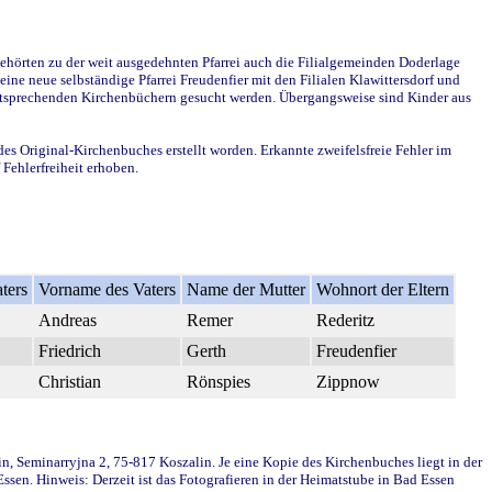
ehörten zu der weit ausgedehnten Pfarrei auch die Filialgemeinden Doderlage
ine neue selbständige Pfarrei Freudenfier mit den Filialen Klawittersdorf und
 entsprechenden Kirchenbüchern gesucht werden. Übergangsweise sind Kinder aus
des Original-Kirchenbuches erstellt worden. Erkannte zweifelsfreie Fehler im
Fehlerfreiheit erhoben.
ters
Vorname des Vaters
Name der Mutter
Wohnort der Eltern
Andreas
Remer
Rederitz
Friedrich
Gerth
Freudenfier
Christian
Rönspies
Zippnow
in, Seminarryjna 2, 75-817 Koszalin. Je eine Kopie des Kirchenbuches liegt in der
en. Hinweis: Derzeit ist das Fotografieren in der Heimatstube in Bad Essen