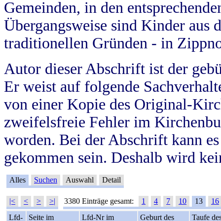
Gemeinden, in den entsprechende
Übergangsweise sind Kinder aus 
traditionellen Gründen - in Zippn
Autor dieser Abschrift ist der geb
Er weist auf folgende Sachverhalte
von einer Kopie des Original-Kirc
zweifelsfreie Fehler im Kirchenbuc
worden. Bei der Abschrift kann e
gekommen sein. Deshalb wird kein
Alles
Suchen
Auswahl
Detail
|<
<
>
>|
3380 Einträge gesamt:
1
4
7
10
13
16
Lfd-
Seite im
Lfd-Nr im
Geburt des
Taufe de