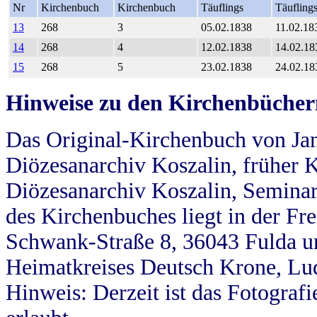
Nr
Kirchenbuch
Kirchenbuch
Täuflings
Täufling
13
268
3
05.02.1838
11.02.18
14
268
4
12.02.1838
14.02.18
15
268
5
23.02.1838
24.02.18
Hinweise zu den Kirchenbücher
Das Original-Kirchenbuch von Jan
Diözesanarchiv Koszalin, früher Kö
Diözesanarchiv Koszalin, Seminar
des Kirchenbuches liegt in der Fr
Schwank-Straße 8, 36043 Fulda u
Heimatkreises Deutsch Krone, Lu
Hinweis: Derzeit ist das Fotograf