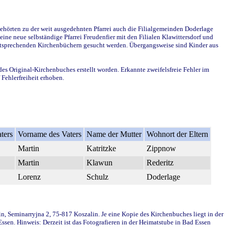
ehörten zu der weit ausgedehnten Pfarrei auch die Filialgemeinden Doderlage
ine neue selbständige Pfarrei Freudenfier mit den Filialen Klawittersdorf und
 entsprechenden Kirchenbüchern gesucht werden. Übergangsweise sind Kinder aus
des Original-Kirchenbuches erstellt worden. Erkannte zweifelsfreie Fehler im
Fehlerfreiheit erhoben.
ters
Vorname des Vaters
Name der Mutter
Wohnort der Eltern
Martin
Katritzke
Zippnow
Martin
Klawun
Rederitz
Lorenz
Schulz
Doderlage
in, Seminarryjna 2, 75-817 Koszalin. Je eine Kopie des Kirchenbuches liegt in der
en. Hinweis: Derzeit ist das Fotografieren in der Heimatstube in Bad Essen