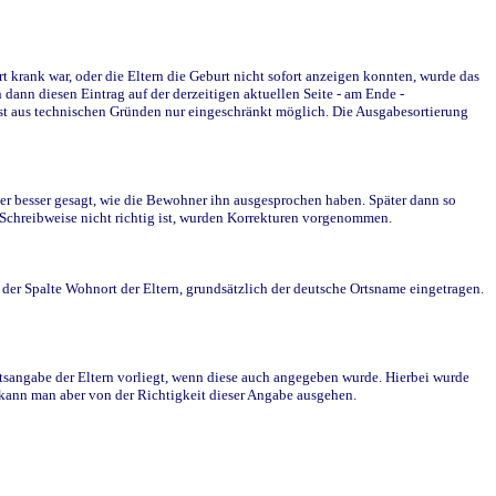
krank war, oder die Eltern die Geburt nicht sofort anzeigen konnten, wurde das
ann diesen Eintrag auf der derzeitigen aktuellen Seite - am Ende -
st aus technischen Gründen nur eingeschränkt möglich. Die Ausgabesortierung
r besser gesagt, wie die Bewohner ihn ausgesprochen haben. Später dann so
e Schreibweise nicht richtig ist, wurden Korrekturen vorgenommen.
r Spalte Wohnort der Eltern, grundsätzlich der deutsche Ortsname eingetragen.
rtsangabe der Eltern vorliegt, wenn diese auch angegeben wurde. Hierbei wurde
d kann man aber von der Richtigkeit dieser Angabe ausgehen.