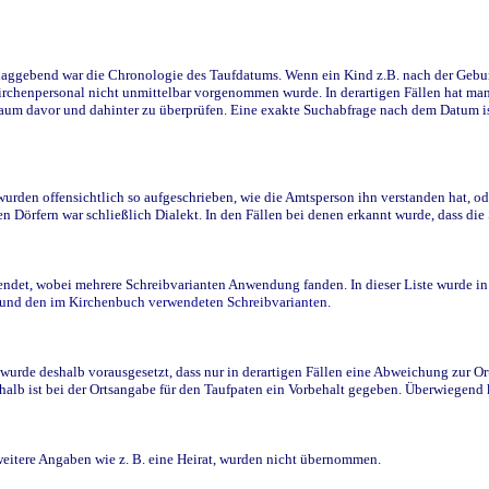
ggebend war die Chronologie des Taufdatums. Wenn ein Kind z.B. nach der Geburt 
rchenpersonal nicht unmittelbar vorgenommen wurde. In derartigen Fällen hat man d
raum davor und dahinter zu überprüfen. Eine exakte Suchabfrage nach dem Datum i
den offensichtlich so aufgeschrieben, wie die Amtsperson ihn verstanden hat, ode
n Dörfern war schließlich Dialekt. In den Fällen bei denen erkannt wurde, dass di
t, wobei mehrere Schreibvarianten Anwendung fanden. In dieser Liste wurde in de
n und den im Kirchenbuch verwendeten Schreibvarianten.
wurde deshalb vorausgesetzt, dass nur in derartigen Fällen eine Abweichung zur O
eshalb ist bei der Ortsangabe für den Taufpaten ein Vorbehalt gegeben. Überwiegen
weitere Angaben wie z. B. eine Heirat, wurden nicht übernommen.