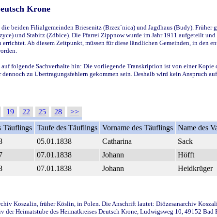
Deutsch Krone
ie beiden Filialgemeinden Briesenitz (Brzez`nica) und Jagdhaus (Budy). Früher g
yce) und Stabitz (Zdbice). Die Pfarrei Zippnow wurde im Jahr 1911 aufgeteilt und e
en errichtet. Ab diesem Zeitpunkt, müssen für diese ländlichen Gemeinden, in den
worden.
 auf folgende Sachverhalte hin: Die vorliegende Transkription ist von einer Kopie 
aber dennoch zu Übertragungsfehlern gekommen sein. Deshalb wird kein Anspruch auf 
19
22
25
28
>>
 Täuflings
Taufe des Täuflings
Vorname des Täuflings
Name des Va
8
05.01.1838
Catharina
Sack
7
07.01.1838
Johann
Höfft
8
07.01.1838
Johann
Heidkrüger
iv Koszalin, früher Köslin, in Polen. Die Anschrift lautet: Diözesanarchiv Koszal
v der Heimatstube des Heimatkreises Deutsch Krone, Ludwigsweg 10, 49152 Bad Ess