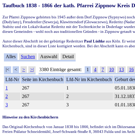
Taufbuch 1838 - 1866 der kath. Pfarrei Zippnow Kreis 
Zur Pfarrei Zippnow gehörten bis 1945 außer dem Dorf Zippnow (Sypnywo) noch d
(Dudylany), Freudenfier (Szwecja), Klawittersdorf (Glowaczewo), Rederitz (Nadarz
Stabitz und ein Lokalvikariat Rederitz mit der Tochterkirche in Doderlage wurd
diesen Gemeinden - wohl noch aus traditionellen Gründen - in Zippnow getauft 
Autor dieser Abschrift ist der gebürtige Rederitzer
Paul Lüdtke
aus Köln. Er weist
Kirchenbuch, sind in dieser Liste korrigiert worden. Bei der Abschrift kann es 
Alles
Suchen
Auswahl
Detail
|<
<
>
>|
3380 Einträge gesamt:
1
4
7
10
13
16
Lfd-Nr
Seite im Kirchenbuch
Lfd-Nr im Kirchenbuch
Geburt des
1
267
1
05.01.183
2
267
2
31.12.183
3
267
3
01.01.183
Hinweise zu den Kirchenbüchern
Das Original-Kirchenbuch von Januar 1838 bis 1866, befindet sich im Diözesanarch
Freien Prälatur Schneidemühl, Josef-Schwank-Straße 8, 36043 Fulda und im Archi