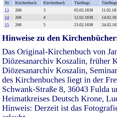
Nr
Kirchenbuch
Kirchenbuch
Täuflings
Täufling
13
268
3
05.02.1838
11.02.18
14
268
4
12.02.1838
14.02.18
15
268
5
23.02.1838
24.02.18
Hinweise zu den Kirchenbücher
Das Original-Kirchenbuch von Jan
Diözesanarchiv Koszalin, früher Kö
Diözesanarchiv Koszalin, Seminar
des Kirchenbuches liegt in der Fr
Schwank-Straße 8, 36043 Fulda u
Heimatkreises Deutsch Krone, Lu
Hinweis: Derzeit ist das Fotograf