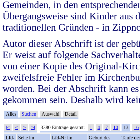
Gemeinden, in den entsprechende
Übergangsweise sind Kinder aus 
traditionellen Gründen - in Zippn
Autor dieser Abschrift ist der geb
Er weist auf folgende Sachverhalte
von einer Kopie des Original-Kirc
zweifelsfreie Fehler im Kirchenbuc
worden. Bei der Abschrift kann e
gekommen sein. Deshalb wird kein
Alles
Suchen
Auswahl
Detail
|<
<
>
>|
3380 Einträge gesamt:
1
4
7
10
13
16
Lfd-
Seite im
Lfd-Nr im
Geburt des
Taufe de