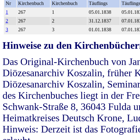
Nr
Kirchenbuch
Kirchenbuch
Täuflings
Täufling
1
267
1
05.01.1838
05.01.18
2
267
2
31.12.1837
07.01.18
3
267
3
01.01.1838
07.01.18
Hinweise zu den Kirchenbücher
Das Original-Kirchenbuch von Jan
Diözesanarchiv Koszalin, früher Kö
Diözesanarchiv Koszalin, Seminar
des Kirchenbuches liegt in der Fr
Schwank-Straße 8, 36043 Fulda u
Heimatkreises Deutsch Krone, Lu
Hinweis: Derzeit ist das Fotograf