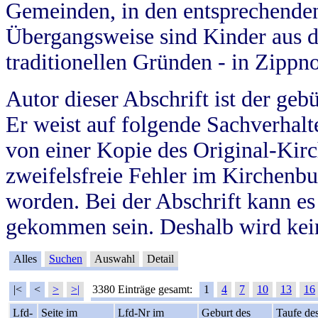
Gemeinden, in den entsprechende
Übergangsweise sind Kinder aus 
traditionellen Gründen - in Zippn
Autor dieser Abschrift ist der geb
Er weist auf folgende Sachverhalte
von einer Kopie des Original-Kirc
zweifelsfreie Fehler im Kirchenbuc
worden. Bei der Abschrift kann e
gekommen sein. Deshalb wird kein
Alles
Suchen
Auswahl
Detail
|<
<
>
>|
3380 Einträge gesamt:
1
4
7
10
13
16
Lfd-
Seite im
Lfd-Nr im
Geburt des
Taufe de