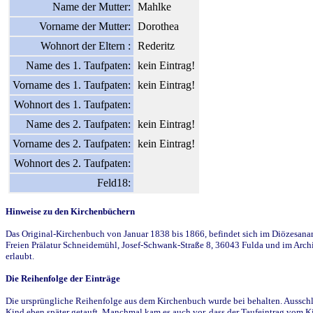
Name der Mutter:
Mahlke
Vorname der Mutter:
Dorothea
Wohnort der Eltern :
Rederitz
Name des 1. Taufpaten:
kein Eintrag!
Vorname des 1. Taufpaten:
kein Eintrag!
Wohnort des 1. Taufpaten:
Name des 2. Taufpaten:
kein Eintrag!
Vorname des 2. Taufpaten:
kein Eintrag!
Wohnort des 2. Taufpaten:
Feld18:
Hinweise zu den Kirchenbüchern
Das Original-Kirchenbuch von Januar 1838 bis 1866, befindet sich im Diözesanarch
Freien Prälatur Schneidemühl, Josef-Schwank-Straße 8, 36043 Fulda und im Archi
erlaubt.
Die Reihenfolge der Einträge
Die ursprüngliche Reihenfolge aus dem Kirchenbuch wurde bei behalten. Ausschla
Kind eben später getauft. Manchmal kam es auch vor, dass der Taufeintrag vom Ki