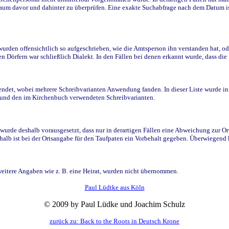
raum davor und dahinter zu überprüfen. Eine exakte Suchabfrage nach dem Datum i
den offensichtlich so aufgeschrieben, wie die Amtsperson ihn verstanden hat, ode
n Dörfern war schließlich Dialekt. In den Fällen bei denen erkannt wurde, dass di
t, wobei mehrere Schreibvarianten Anwendung fanden. In dieser Liste wurde in de
n und den im Kirchenbuch verwendeten Schreibvarianten.
wurde deshalb vorausgesetzt, dass nur in derartigen Fällen eine Abweichung zur O
eshalb ist bei der Ortsangabe für den Taufpaten ein Vorbehalt gegeben. Überwiegen
weitere Angaben wie z. B. eine Heirat, wurden nicht übernommen.
Paul Lüdtke aus Köln
© 2009 by Paul Lüdke und Joachim Schulz
zurück zu: Back to the Roots in Deutsch Krone