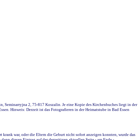
in, Seminarryjna 2, 75-817 Koszalin. Je eine Kopie des Kirchenbuches liegt in der
en. Hinweis: Derzeit ist das Fotografieren in der Heimatstube in Bad Essen
krank war, oder die Eltern die Geburt nicht sofort anzeigen konnten, wurde das
ann diesen Eintrag auf der derzeitigen aktuellen Seite - am Ende -