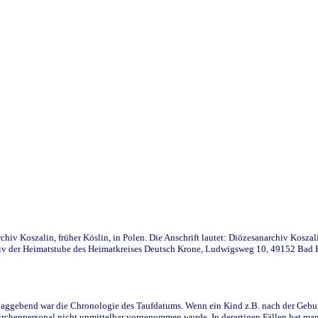
iv Koszalin, früher Köslin, in Polen. Die Anschrift lautet: Diözesanarchiv Koszal
v der Heimatstube des Heimatkreises Deutsch Krone, Ludwigsweg 10, 49152 Bad Ess
ggebend war die Chronologie des Taufdatums. Wenn ein Kind z.B. nach der Geburt 
rchenpersonal nicht unmittelbar vorgenommen wurde. In derartigen Fällen hat man d