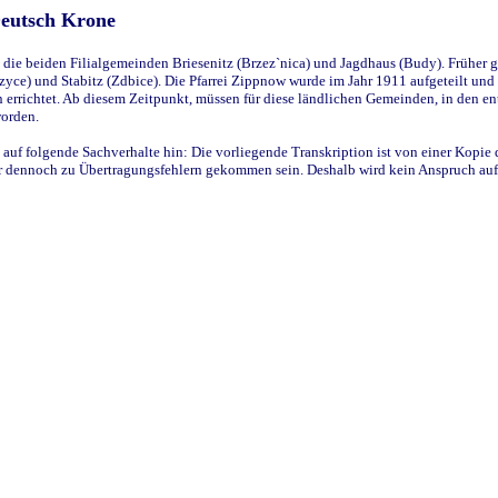
Deutsch Krone
ie beiden Filialgemeinden Briesenitz (Brzez`nica) und Jagdhaus (Budy). Früher g
yce) und Stabitz (Zdbice). Die Pfarrei Zippnow wurde im Jahr 1911 aufgeteilt und e
en errichtet. Ab diesem Zeitpunkt, müssen für diese ländlichen Gemeinden, in den
worden.
 auf folgende Sachverhalte hin: Die vorliegende Transkription ist von einer Kopie 
aber dennoch zu Übertragungsfehlern gekommen sein. Deshalb wird kein Anspruch auf 