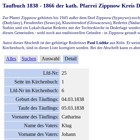
Taufbuch 1838 - 1866 der kath. Pfarrei Zippnow Kreis 
Zur Pfarrei Zippnow gehörten bis 1945 außer dem Dorf Zippnow (Sypnywo) noch d
(Dudylany), Freudenfier (Szwecja), Klawittersdorf (Glowaczewo), Rederitz (Nadarz
Stabitz und ein Lokalvikariat Rederitz mit der Tochterkirche in Doderlage wurd
diesen Gemeinden - wohl noch aus traditionellen Gründen - in Zippnow getauft 
Autor dieser Abschrift ist der gebürtige Rederitzer
Paul Lüdtke
aus Köln. Er weist
Kirchenbuch, sind in dieser Liste korrigiert worden. Bei der Abschrift kann es 
Alles
Suchen
Auswahl
Detail
Lfd-Nr:
25
Seite im Kirchenbuch:
1
Lfd-Nr im Kirchenbuch:
6
Geburt des Täuflings:
04.03.1838
Taufe des Täuflings:
05.03.1838
Vorname des Täuflings:
Catharina
Name des Vaters:
Klug
Vorname des Vaters:
Johann