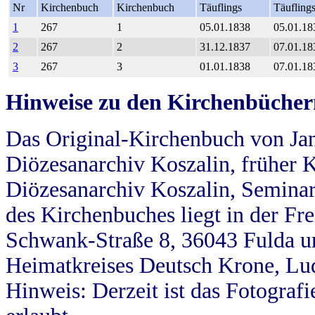
Nr
Kirchenbuch
Kirchenbuch
Täuflings
Täufling
1
267
1
05.01.1838
05.01.18
2
267
2
31.12.1837
07.01.18
3
267
3
01.01.1838
07.01.18
Hinweise zu den Kirchenbücher
Das Original-Kirchenbuch von Jan
Diözesanarchiv Koszalin, früher Kö
Diözesanarchiv Koszalin, Seminar
des Kirchenbuches liegt in der Fr
Schwank-Straße 8, 36043 Fulda u
Heimatkreises Deutsch Krone, Lu
Hinweis: Derzeit ist das Fotograf