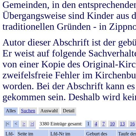
Gemeinden, in den entsprechende
Übergangsweise sind Kinder aus 
traditionellen Gründen - in Zippn
Autor dieser Abschrift ist der geb
Er weist auf folgende Sachverhalte
von einer Kopie des Original-Kirc
zweifelsfreie Fehler im Kirchenbuc
worden. Bei der Abschrift kann e
gekommen sein. Deshalb wird kein
Alles
Suchen
Auswahl
Detail
|<
<
>
>|
3380 Einträge gesamt:
1
4
7
10
13
16
Lfd-
Seite im
Lfd-Nr im
Geburt des
Taufe de