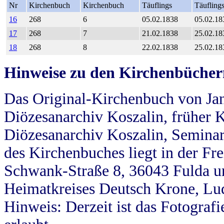
Nr
Kirchenbuch
Kirchenbuch
Täuflings
Täufling
16
268
6
05.02.1838
05.02.18
17
268
7
21.02.1838
25.02.18
18
268
8
22.02.1838
25.02.18
Hinweise zu den Kirchenbücher
Das Original-Kirchenbuch von Jan
Diözesanarchiv Koszalin, früher Kö
Diözesanarchiv Koszalin, Seminar
des Kirchenbuches liegt in der Fr
Schwank-Straße 8, 36043 Fulda u
Heimatkreises Deutsch Krone, Lu
Hinweis: Derzeit ist das Fotograf