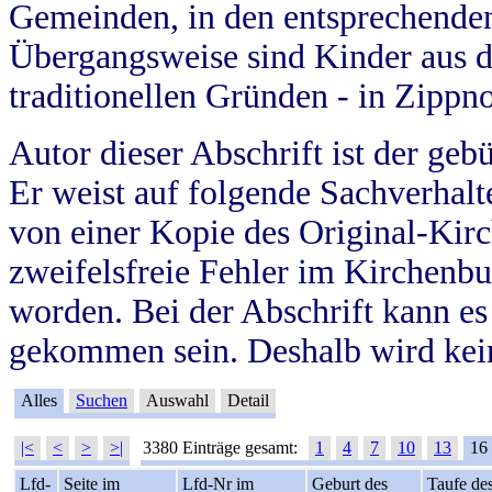
Gemeinden, in den entsprechende
Übergangsweise sind Kinder aus 
traditionellen Gründen - in Zippn
Autor dieser Abschrift ist der geb
Er weist auf folgende Sachverhalte
von einer Kopie des Original-Kirc
zweifelsfreie Fehler im Kirchenbuc
worden. Bei der Abschrift kann e
gekommen sein. Deshalb wird kein
Alles
Suchen
Auswahl
Detail
|<
<
>
>|
3380 Einträge gesamt:
1
4
7
10
13
16
Lfd-
Seite im
Lfd-Nr im
Geburt des
Taufe de