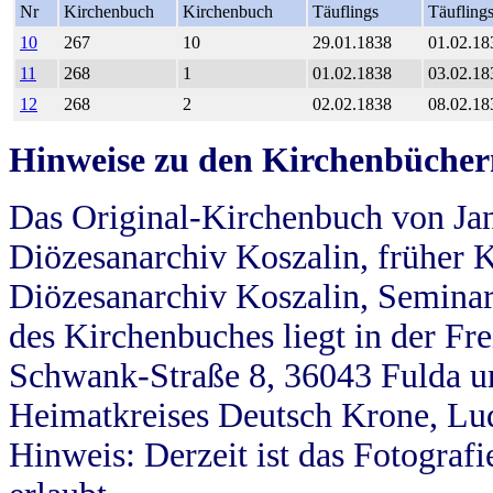
Nr
Kirchenbuch
Kirchenbuch
Täuflings
Täufling
10
267
10
29.01.1838
01.02.18
11
268
1
01.02.1838
03.02.18
12
268
2
02.02.1838
08.02.18
Hinweise zu den Kirchenbücher
Das Original-Kirchenbuch von Jan
Diözesanarchiv Koszalin, früher Kö
Diözesanarchiv Koszalin, Seminar
des Kirchenbuches liegt in der Fr
Schwank-Straße 8, 36043 Fulda u
Heimatkreises Deutsch Krone, Lu
Hinweis: Derzeit ist das Fotograf