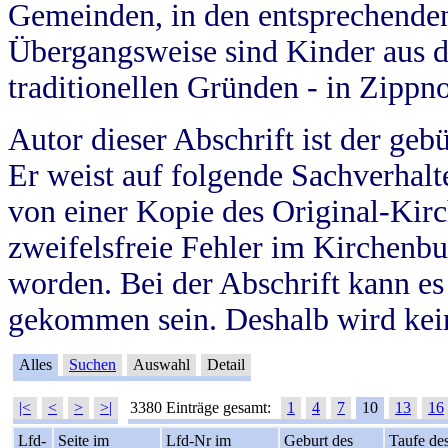
Gemeinden, in den entsprechende
Übergangsweise sind Kinder aus 
traditionellen Gründen - in Zippn
Autor dieser Abschrift ist der geb
Er weist auf folgende Sachverhalte
von einer Kopie des Original-Kirc
zweifelsfreie Fehler im Kirchenbuc
worden. Bei der Abschrift kann e
gekommen sein. Deshalb wird kein
Alles
Suchen
Auswahl
Detail
|<
<
>
>|
3380 Einträge gesamt:
1
4
7
10
13
16
Lfd-
Seite im
Lfd-Nr im
Geburt des
Taufe de