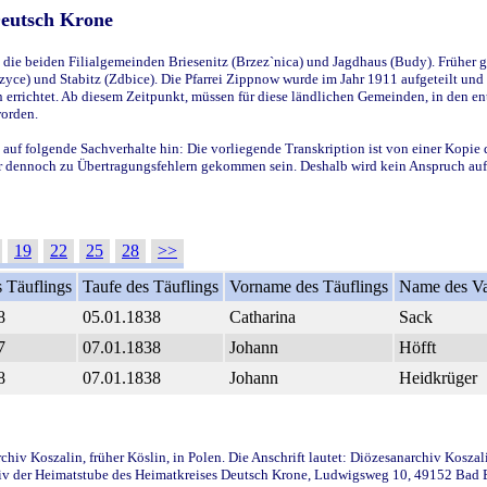
Deutsch Krone
ie beiden Filialgemeinden Briesenitz (Brzez`nica) und Jagdhaus (Budy). Früher g
yce) und Stabitz (Zdbice). Die Pfarrei Zippnow wurde im Jahr 1911 aufgeteilt und e
en errichtet. Ab diesem Zeitpunkt, müssen für diese ländlichen Gemeinden, in den
worden.
 auf folgende Sachverhalte hin: Die vorliegende Transkription ist von einer Kopie 
aber dennoch zu Übertragungsfehlern gekommen sein. Deshalb wird kein Anspruch auf 
19
22
25
28
>>
 Täuflings
Taufe des Täuflings
Vorname des Täuflings
Name des Va
8
05.01.1838
Catharina
Sack
7
07.01.1838
Johann
Höfft
8
07.01.1838
Johann
Heidkrüger
iv Koszalin, früher Köslin, in Polen. Die Anschrift lautet: Diözesanarchiv Koszal
v der Heimatstube des Heimatkreises Deutsch Krone, Ludwigsweg 10, 49152 Bad Ess