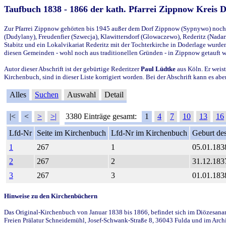
Taufbuch 1838 - 1866 der kath. Pfarrei Zippnow Kreis 
Zur Pfarrei Zippnow gehörten bis 1945 außer dem Dorf Zippnow (Sypnywo) noch d
(Dudylany), Freudenfier (Szwecja), Klawittersdorf (Glowaczewo), Rederitz (Nadarz
Stabitz und ein Lokalvikariat Rederitz mit der Tochterkirche in Doderlage wurd
diesen Gemeinden - wohl noch aus traditionellen Gründen - in Zippnow getauft 
Autor dieser Abschrift ist der gebürtige Rederitzer
Paul Lüdtke
aus Köln. Er weist
Kirchenbuch, sind in dieser Liste korrigiert worden. Bei der Abschrift kann es 
Alles
Suchen
Auswahl
Detail
|<
<
>
>|
3380 Einträge gesamt:
1
4
7
10
13
16
Lfd-Nr
Seite im Kirchenbuch
Lfd-Nr im Kirchenbuch
Geburt des
1
267
1
05.01.183
2
267
2
31.12.183
3
267
3
01.01.183
Hinweise zu den Kirchenbüchern
Das Original-Kirchenbuch von Januar 1838 bis 1866, befindet sich im Diözesanarch
Freien Prälatur Schneidemühl, Josef-Schwank-Straße 8, 36043 Fulda und im Archi