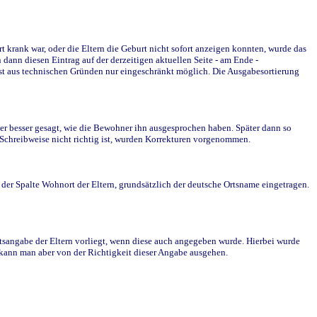
krank war, oder die Eltern die Geburt nicht sofort anzeigen konnten, wurde das
ann diesen Eintrag auf der derzeitigen aktuellen Seite - am Ende -
st aus technischen Gründen nur eingeschränkt möglich. Die Ausgabesortierung
r besser gesagt, wie die Bewohner ihn ausgesprochen haben. Später dann so
e Schreibweise nicht richtig ist, wurden Korrekturen vorgenommen.
r Spalte Wohnort der Eltern, grundsätzlich der deutsche Ortsname eingetragen.
rtsangabe der Eltern vorliegt, wenn diese auch angegeben wurde. Hierbei wurde
d kann man aber von der Richtigkeit dieser Angabe ausgehen.