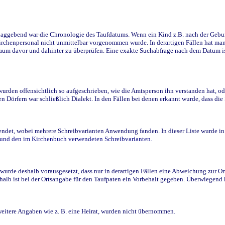
ggebend war die Chronologie des Taufdatums. Wenn ein Kind z.B. nach der Geburt 
rchenpersonal nicht unmittelbar vorgenommen wurde. In derartigen Fällen hat man d
raum davor und dahinter zu überprüfen. Eine exakte Suchabfrage nach dem Datum i
den offensichtlich so aufgeschrieben, wie die Amtsperson ihn verstanden hat, ode
n Dörfern war schließlich Dialekt. In den Fällen bei denen erkannt wurde, dass di
t, wobei mehrere Schreibvarianten Anwendung fanden. In dieser Liste wurde in de
n und den im Kirchenbuch verwendeten Schreibvarianten.
wurde deshalb vorausgesetzt, dass nur in derartigen Fällen eine Abweichung zur O
eshalb ist bei der Ortsangabe für den Taufpaten ein Vorbehalt gegeben. Überwiegen
weitere Angaben wie z. B. eine Heirat, wurden nicht übernommen.