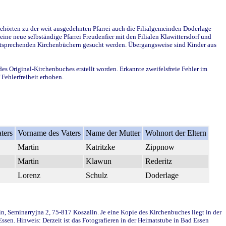
ehörten zu der weit ausgedehnten Pfarrei auch die Filialgemeinden Doderlage
ine neue selbständige Pfarrei Freudenfier mit den Filialen Klawittersdorf und
 entsprechenden Kirchenbüchern gesucht werden. Übergangsweise sind Kinder aus
des Original-Kirchenbuches erstellt worden. Erkannte zweifelsfreie Fehler im
Fehlerfreiheit erhoben.
ters
Vorname des Vaters
Name der Mutter
Wohnort der Eltern
Martin
Katritzke
Zippnow
Martin
Klawun
Rederitz
Lorenz
Schulz
Doderlage
in, Seminarryjna 2, 75-817 Koszalin. Je eine Kopie des Kirchenbuches liegt in der
en. Hinweis: Derzeit ist das Fotografieren in der Heimatstube in Bad Essen