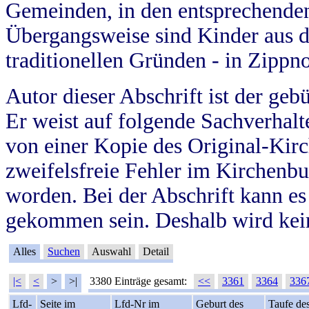
Gemeinden, in den entsprechende
Übergangsweise sind Kinder aus 
traditionellen Gründen - in Zippn
Autor dieser Abschrift ist der geb
Er weist auf folgende Sachverhalte
von einer Kopie des Original-Kirc
zweifelsfreie Fehler im Kirchenbuc
worden. Bei der Abschrift kann e
gekommen sein. Deshalb wird kein
Alles
Suchen
Auswahl
Detail
|<
<
>
>|
3380 Einträge gesamt:
<<
3361
3364
336
Lfd-
Seite im
Lfd-Nr im
Geburt des
Taufe de