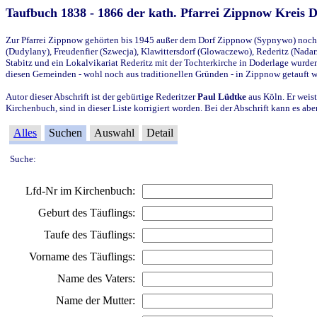
Taufbuch 1838 - 1866 der kath. Pfarrei Zippnow Kreis 
Zur Pfarrei Zippnow gehörten bis 1945 außer dem Dorf Zippnow (Sypnywo) noch d
(Dudylany), Freudenfier (Szwecja), Klawittersdorf (Glowaczewo), Rederitz (Nadarz
Stabitz und ein Lokalvikariat Rederitz mit der Tochterkirche in Doderlage wurd
diesen Gemeinden - wohl noch aus traditionellen Gründen - in Zippnow getauft 
Autor dieser Abschrift ist der gebürtige Rederitzer
Paul Lüdtke
aus Köln. Er weist
Kirchenbuch, sind in dieser Liste korrigiert worden. Bei der Abschrift kann es 
Alles
Suchen
Auswahl
Detail
Suche:
Lfd-Nr im Kirchenbuch:
Geburt des Täuflings:
Taufe des Täuflings:
Vorname des Täuflings:
Name des Vaters:
Name der Mutter: