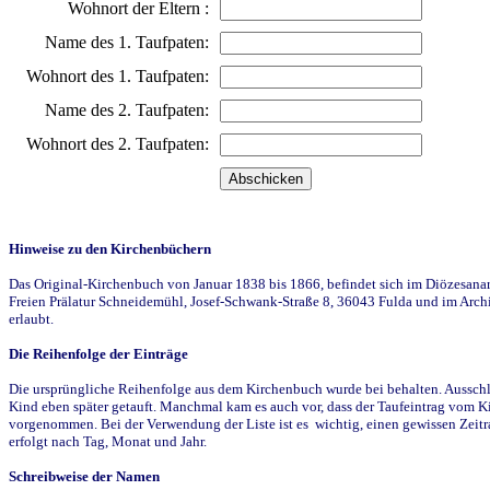
Wohnort der Eltern :
Name des 1. Taufpaten:
Wohnort des 1. Taufpaten:
Name des 2. Taufpaten:
Wohnort des 2. Taufpaten:
Hinweise zu den Kirchenbüchern
Das Original-Kirchenbuch von Januar 1838 bis 1866, befindet sich im Diözesanarch
Freien Prälatur Schneidemühl, Josef-Schwank-Straße 8, 36043 Fulda und im Archi
erlaubt.
Die Reihenfolge der Einträge
Die ursprüngliche Reihenfolge aus dem Kirchenbuch wurde bei behalten. Ausschla
Kind eben später getauft. Manchmal kam es auch vor, dass der Taufeintrag vom Ki
vorgenommen. Bei der Verwendung der Liste ist es wichtig, einen gewissen Zeit
erfolgt nach Tag, Monat und Jahr.
Schreibweise der Namen