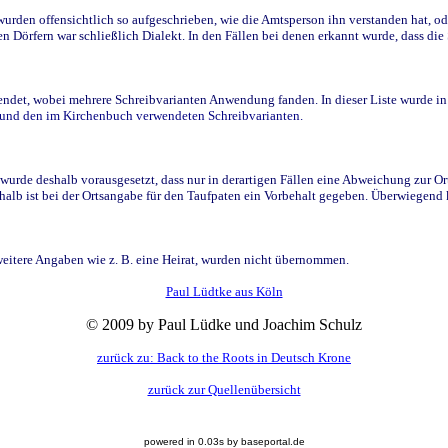
den offensichtlich so aufgeschrieben, wie die Amtsperson ihn verstanden hat, ode
n Dörfern war schließlich Dialekt. In den Fällen bei denen erkannt wurde, dass di
t, wobei mehrere Schreibvarianten Anwendung fanden. In dieser Liste wurde in de
n und den im Kirchenbuch verwendeten Schreibvarianten.
wurde deshalb vorausgesetzt, dass nur in derartigen Fällen eine Abweichung zur O
eshalb ist bei der Ortsangabe für den Taufpaten ein Vorbehalt gegeben. Überwiegen
weitere Angaben wie z. B. eine Heirat, wurden nicht übernommen.
Paul Lüdtke aus Köln
© 2009 by Paul Lüdke und Joachim Schulz
zurück zu: Back to the Roots in Deutsch Krone
zurück zur Quellenübersicht
powered in 0.03s by baseportal.de