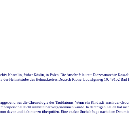
iv Koszalin, früher Köslin, in Polen. Die Anschrift lautet: Diözesanarchiv Koszal
v der Heimatstube des Heimatkreises Deutsch Krone, Ludwigsweg 10, 49152 Bad Ess
ggebend war die Chronologie des Taufdatums. Wenn ein Kind z.B. nach der Geburt 
rchenpersonal nicht unmittelbar vorgenommen wurde. In derartigen Fällen hat man d
raum davor und dahinter zu überprüfen. Eine exakte Suchabfrage nach dem Datum i