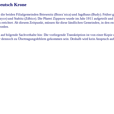
Deutsch Krone
ie beiden Filialgemeinden Briesenitz (Brzez`nica) und Jagdhaus (Budy). Früher g
yce) und Stabitz (Zdbice). Die Pfarrei Zippnow wurde im Jahr 1911 aufgeteilt und e
en errichtet. Ab diesem Zeitpunkt, müssen für diese ländlichen Gemeinden, in den
worden.
 auf folgende Sachverhalte hin: Die vorliegende Transkription ist von einer Kopie 
aber dennoch zu Übertragungsfehlern gekommen sein. Deshalb wird kein Anspruch auf 