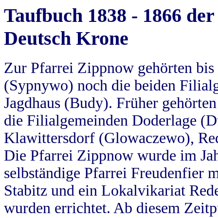
Taufbuch 1838 - 1866 der
Deutsch Krone
Zur Pfarrei Zippnow gehörten bi
(Sypnywo) noch die beiden Filial
Jagdhaus (Budy). Früher gehörten 
die Filialgemeinden Doderlage (D
Klawittersdorf (Glowaczewo), Red
Die Pfarrei Zippnow wurde im Jah
selbständige Pfarrei Freudenfier m
Stabitz und ein Lokalvikariat Red
wurden errichtet. Ab diesem Zeitp