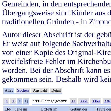
Gemeinden, in den entsprechende
Übergangsweise sind Kinder aus 
traditionellen Gründen - in Zippn
Autor dieser Abschrift ist der geb
Er weist auf folgende Sachverhalte
von einer Kopie des Original-Kirc
zweifelsfreie Fehler im Kirchenbuc
worden. Bei der Abschrift kann e
gekommen sein. Deshalb wird kein
Alles
Suchen
Auswahl
Detail
|<
<
>
>|
3380 Einträge gesamt:
<<
3361
3364
336
Lfd-
Seite im
Lfd-Nr im
Geburt des
Taufe de