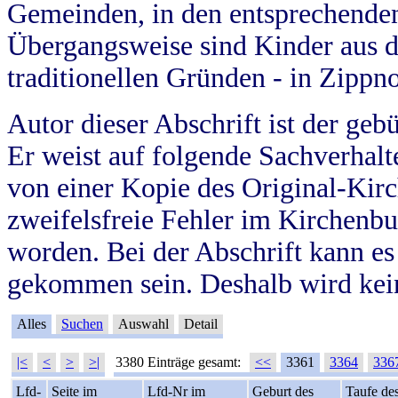
Gemeinden, in den entsprechende
Übergangsweise sind Kinder aus 
traditionellen Gründen - in Zippn
Autor dieser Abschrift ist der geb
Er weist auf folgende Sachverhalte
von einer Kopie des Original-Kirc
zweifelsfreie Fehler im Kirchenbuc
worden. Bei der Abschrift kann e
gekommen sein. Deshalb wird kein
Alles
Suchen
Auswahl
Detail
|<
<
>
>|
3380 Einträge gesamt:
<<
3361
3364
336
Lfd-
Seite im
Lfd-Nr im
Geburt des
Taufe de