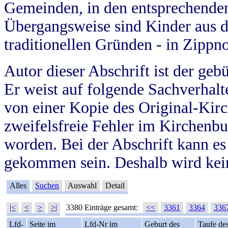
Gemeinden, in den entsprechende
Übergangsweise sind Kinder aus 
traditionellen Gründen - in Zippn
Autor dieser Abschrift ist der geb
Er weist auf folgende Sachverhalte
von einer Kopie des Original-Kirc
zweifelsfreie Fehler im Kirchenbuc
worden. Bei der Abschrift kann e
gekommen sein. Deshalb wird kein
Alles
Suchen
Auswahl
Detail
|<
<
>
>|
3380 Einträge gesamt:
<<
3361
3364
336
Lfd-
Seite im
Lfd-Nr im
Geburt des
Taufe de