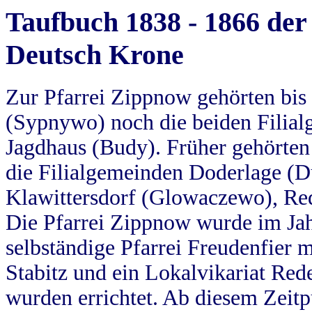
Taufbuch 1838 - 1866 der
Deutsch Krone
Zur Pfarrei Zippnow gehörten bi
(Sypnywo) noch die beiden Filial
Jagdhaus (Budy). Früher gehörten 
die Filialgemeinden Doderlage (D
Klawittersdorf (Glowaczewo), Red
Die Pfarrei Zippnow wurde im Jah
selbständige Pfarrei Freudenfier m
Stabitz und ein Lokalvikariat Red
wurden errichtet. Ab diesem Zeitp